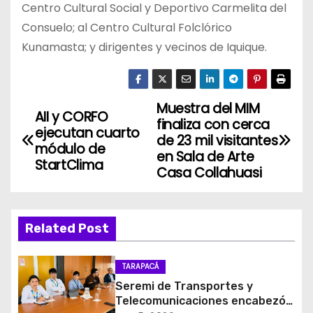
Centro Cultural Social y Deportivo Carmelita del
Consuelo; al Centro Cultural Folclórico
Kunamasta; y dirigentes y vecinos de Iquique.
Muestra del MIM
N
AII y CORFO
finaliza con cerca
ejecutan cuarto
a
de 23 mil visitantes
módulo de
en Sala de Arte
StartClima
v
Casa Collahuasi
e
g
Related Post
a
TARAPACÁ
c
Seremi de Transportes y
Telecomunicaciones encabezó