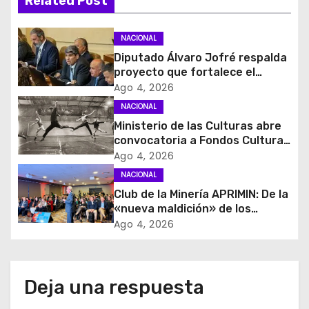
Related Post
c
i
NACIONAL
Diputado Álvaro Jofré respalda
ó
proyecto que fortalece el
control de identidad durante
Ago 4, 2026
n
estados de excepción
NACIONAL
d
Ministerio de las Culturas abre
convocatoria a Fondos Cultura
e
2027 con foco en
Ago 4, 2026
transparencia, innovación y
NACIONAL
e
acceso ciudadano
Club de la Minería APRIMIN: De la
«nueva maldición» de los
n
recursos al rol clave de los
Ago 4, 2026
proveedores
t
r
Deja una respuesta
a