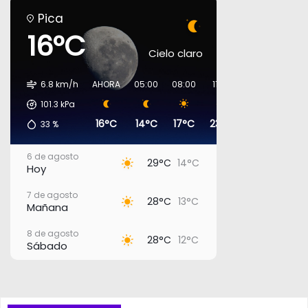
Pica
16°C
Cielo claro
6.8 km/h
AHORA
05:00
08:00
11:00
14:00
17:00
101.3
kPa
16°C
14°C
17°C
23°C
27°C
27°
33
%
6 de agosto
29°C
14°C
Hoy
7 de agosto
28°C
13°C
Mañana
8 de agosto
28°C
12°C
Sábado
9 de agosto
27°C
12°C
Domingo