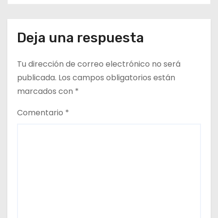
regional organizada por Aguas
e
del Altiplano y ANDESS
n
Deja una respuesta
t
Tu dirección de correo electrónico no será
r
publicada.
Los campos obligatorios están
a
marcados con
*
d
Comentario
*
a
s