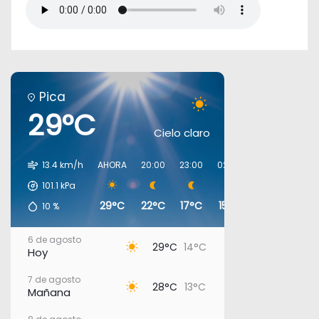
Pica
29°C
Cielo claro
13.4 km/h
AHORA
20:00
23:00
02:00
05:00
08:0
101.1
kPa
29°C
22°C
17°C
15°C
13°C
17°C
10
%
6 de agosto
29°C
14°C
Hoy
7 de agosto
28°C
13°C
Mañana