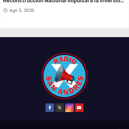
Reconstrucción Nacional impulsará la inversión
y el empleo en Tarapacá
Ago 5, 2026