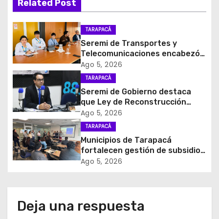
Related Post
c
i
TARAPACÁ
Seremi de Transportes y
ó
Telecomunicaciones encabezó
primera mesa de coordinación
Ago 5, 2026
n
para el retiro de cables en
TARAPACÁ
desuso en Iquique
d
Seremi de Gobierno destaca
que Ley de Reconstrucción
e
Nacional impulsará la inversión
Ago 5, 2026
y el empleo en Tarapacá
TARAPACÁ
e
Municipios de Tarapacá
fortalecen gestión de subsidios
n
de agua potable en jornada
Ago 5, 2026
regional organizada por Aguas
t
del Altiplano y ANDESS
r
Deja una respuesta
a