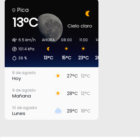
Pica
13°C
Cielo claro
6.5 km/h
AHORA
08:00
11:00
14:00
17:00
20:00
101.4
kPa
13°C
15°C
23°C
26°C
27°C
18°C
39
%
8 de agosto
27°C
12°C
Hoy
9 de agosto
28°C
12°C
Mañana
10 de agosto
29°C
18°C
Lunes
11 de agosto
26°C
17°C
Martes