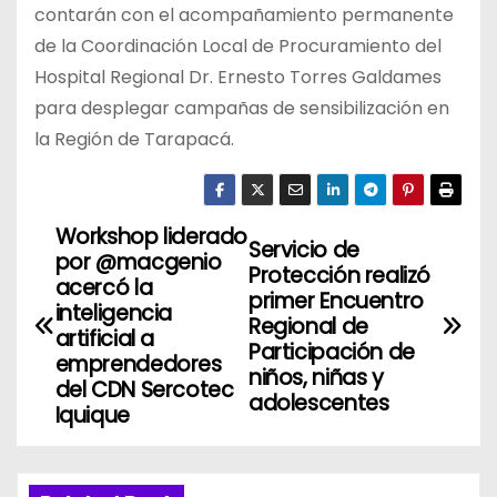
contarán con el acompañamiento permanente
de la Coordinación Local de Procuramiento del
Hospital Regional Dr. Ernesto Torres Galdames
para desplegar campañas de sensibilización en
la Región de Tarapacá.
Workshop liderado
N
Servicio de
por @macgenio
Protección realizó
a
acercó la
primer Encuentro
inteligencia
Regional de
v
artificial a
Participación de
emprendedores
niños, niñas y
e
del CDN Sercotec
adolescentes
Iquique
g
a