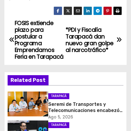
FOSIS extiende
N
plazo para
*PDI y Fiscalía
a
postular a
Tarapacá dan
Programa
nuevo gran golpe
v
Emprendamos
al narcotráfico*
Feria en Tarapacá
e
g
Related Post
a
c
TARAPACÁ
Seremi de Transportes y
i
Telecomunicaciones encabezó
primera mesa de coordinación
Ago 5, 2026
ó
para el retiro de cables en
TARAPACÁ
desuso en Iquique