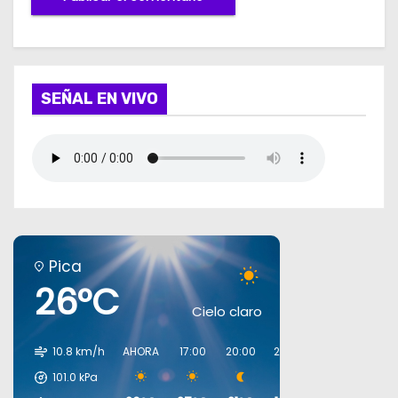
SEÑAL EN VIVO
Pica
26°C
Cielo claro
10.8 km/h
AHORA
17:00
20:00
23:00
02:00
05:0
101.0
kPa