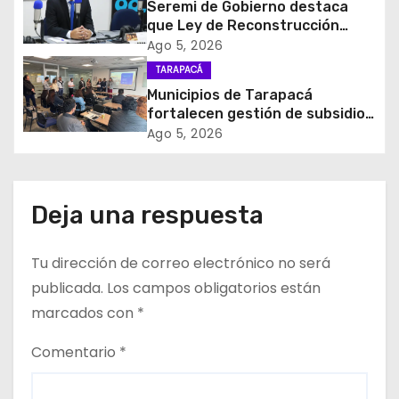
Seremi de Gobierno destaca
n
que Ley de Reconstrucción
Nacional impulsará la inversión
d
Ago 5, 2026
y el empleo en Tarapacá
TARAPACÁ
e
Municipios de Tarapacá
fortalecen gestión de subsidios
e
de agua potable en jornada
Ago 5, 2026
regional organizada por Aguas
n
del Altiplano y ANDESS
t
Deja una respuesta
r
Tu dirección de correo electrónico no será
a
publicada.
Los campos obligatorios están
d
marcados con
*
a
Comentario
*
s