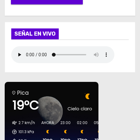
SEÑAL EN VIVO
Pica
19°C
Cielo claro
2.7 km/h
AHORA
23:00
02:00
05:00
08:00
11:00
101.3
kPa