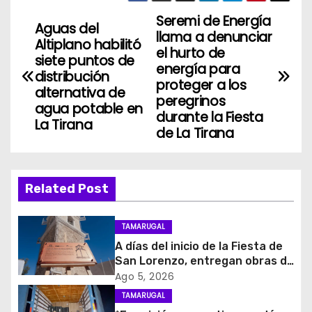
Seremi de Energía
N
Aguas del
llama a denunciar
Altiplano habilitó
a
el hurto de
siete puntos de
energía para
distribución
v
proteger a los
alternativa de
peregrinos
agua potable en
e
durante la Fiesta
La Tirana
de La Tirana
g
a
Related Post
c
i
TAMARUGAL
A días del inicio de la Fiesta de
ó
San Lorenzo, entregan obras de
emergencia para resguardar su
Ago 5, 2026
n
histórico campanario
TAMARUGAL