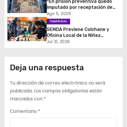
d
*En prisión preventiva quedó
imputado por receptación de
e
cigarrillos avaluados en $1.600
Ago 5, 2026
millones*
TAMARUGAL
e
SENDA Previene Colchane y
Oficina Local de la Niñez
n
promueven el buen uso del
Jul 31, 2026
tiempo libre con jornada
t
recreativa de ajedrez
r
Deja una respuesta
a
Tu dirección de correo electrónico no será
d
publicada.
Los campos obligatorios están
a
marcados con
*
s
Comentario
*