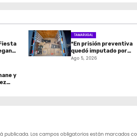
TAMARUGAL
 Fiesta
*En prisión preventiva
regan
quedó imputado por
 para
receptación de cigarril
Ago 5, 2026
ico
avaluados en $1.600
millones*
hane y
ñez
o del
ada
z
á publicada.
Los campos obligatorios están marcados c