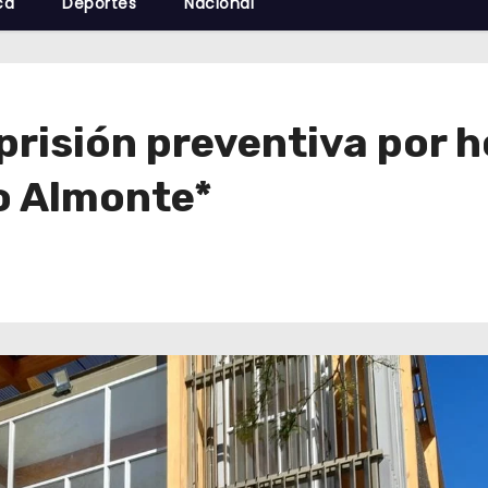
cá
Deportes
Nacional
 prisión preventiva por 
o Almonte*