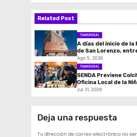
v
e
Related Post
g
TAMARUGAL
a
A días del inicio de la
c
de San Lorenzo, ent
obras de emergencia
Ago 5, 2026
i
resguardar su histór
TAMARUGAL
campanario
SENDA Previene Colc
ó
Oficina Local de la Ni
n
promueven el buen us
Jul 31, 2026
tiempo libre con jorn
d
recreativa de ajedre
e
Deja una respuesta
e
Tu dirección de correo electrónico no ser