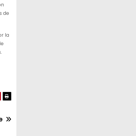
on
s de
r la
de
.
e