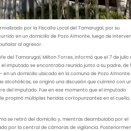
malizado por la Fiscalía Local del Tamarugal, por su
urrido en un domicilio de Pozo Almonte, luego de interven
uñalar al agresor.
jefe del Tamarugal, Milton Torres, informó que el 7 de julio
 el imputado se encontraba reunido junto a su padre, de 
a— en un domicilio ubicado en la comuna de Pozo Almonte.
s alcohólicas, se originó una discusión que culminó con u
padre del imputado. Fue en ese momento que el imputado
al le propinó múltiples heridas cortopunzantes en el cuello,
tima se retiró del domicilio y, mientras deambulaba por el
da por la central de cámaras de vigilancia. Posteriormen