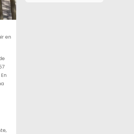
9 de agosto
27°C
12°C
Domingo
10 de agosto
28°C
15°C
Lunes
ir en
11 de agosto
27°C
18°C
Martes
 de
12 de agosto
31°C
19°C
Miércoles
57
 En
na
te,