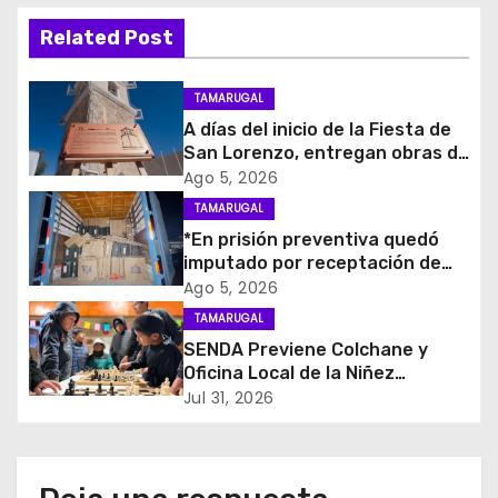
i
Related Post
ó
TAMARUGAL
n
A días del inicio de la Fiesta de
San Lorenzo, entregan obras de
d
emergencia para resguardar su
Ago 5, 2026
histórico campanario
e
TAMARUGAL
*En prisión preventiva quedó
e
imputado por receptación de
cigarrillos avaluados en $1.600
Ago 5, 2026
n
millones*
TAMARUGAL
t
SENDA Previene Colchane y
Oficina Local de la Niñez
r
promueven el buen uso del
Jul 31, 2026
tiempo libre con jornada
a
recreativa de ajedrez
d