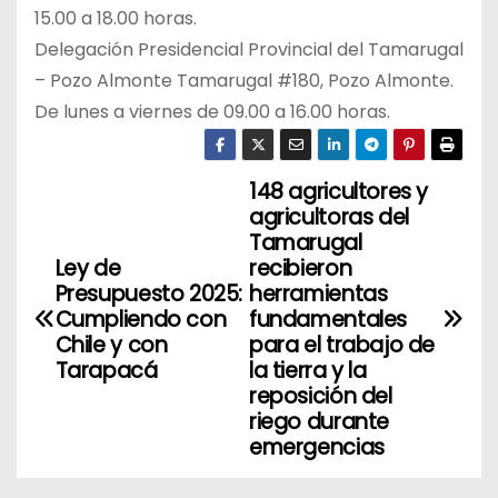
15.00 a 18.00 horas.
Delegación Presidencial Provincial del Tamarugal
– Pozo Almonte Tamarugal #180, Pozo Almonte.
De lunes a viernes de 09.00 a 16.00 horas.
148 agricultores y
N
agricultoras del
a
Tamarugal
Ley de
recibieron
v
Presupuesto 2025:
herramientas
Cumpliendo con
fundamentales
e
Chile y con
para el trabajo de
Tarapacá
la tierra y la
g
reposición del
riego durante
a
emergencias
c