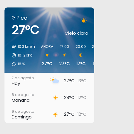
Pica
27°C
Cielo claro
10.3 km/h
AHORA
17:00
20:00
23:00
02:00
05:0
101.2
kPa
27°C
27°C
17°C
15°C
13°C
12°C
16
%
7 de agosto
27°C
13°C
Hoy
8 de agosto
28°C
12°C
Mañana
9 de agosto
27°C
12°C
Domingo
10 de agosto
26°C
17°C
Lunes