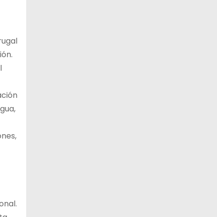
rugal
ión.
l
ación
agua,
ones,
onal.