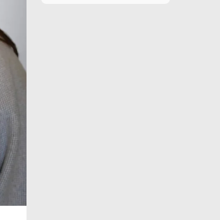
11 de agosto
26°C
17°C
Martes
12 de agosto
29°C
16°C
Miércoles
13 de agosto
30°C
21°C
Jueves
14 de agosto
30°C
19°C
Viernes