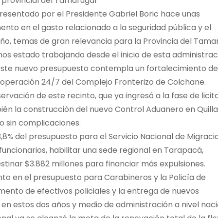
l provincial del Tamarugal
resentado por el Presidente Gabriel Boric hace unas
to en el gasto relacionado a la seguridad pública y el
año, temas de gran relevancia para la Provincia del Tama
os estado trabajando desde el inicio de esta administrac
, este nuevo presupuesto contempla un fortalecimiento de
a operación 24/7 del Complejo Fronterizo de Colchane.
rvación de este recinto, que ya ingresó a la fase de licit
bién la construcción del nuevo Control Aduanero en Quill
o sin complicaciones.
3,8% del presupuesto para el Servicio Nacional de Migraci
funcionarios, habilitar una sede regional en Tarapacá,
stinar $3.882 millones para financiar más expulsiones.
o en el presupuesto para Carabineros y la Policía de
emento de efectivos policiales y la entrega de nuevos
0 en estos dos años y medio de administración a nivel naci