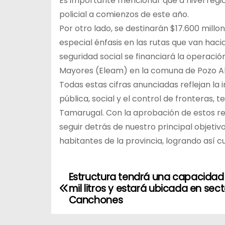
Es importante mencionar que a nivel region
policial a comienzos de este año.
Por otro lado, se destinarán $17.600 millo
especial énfasis en las rutas que van haci
seguridad social se financiará la operaci
Mayores (Eleam) en la comuna de Pozo Al
Todas estas cifras anunciadas reflejan la
pública, social y el control de fronteras, 
Tamarugal. Con la aprobación de estos 
seguir detrás de nuestro principal objetiv
habitantes de la provincia, logrando así c
Estructura tendrá una capacidad
N
mil litros y estará ubicada en sect
a
Canchones
v