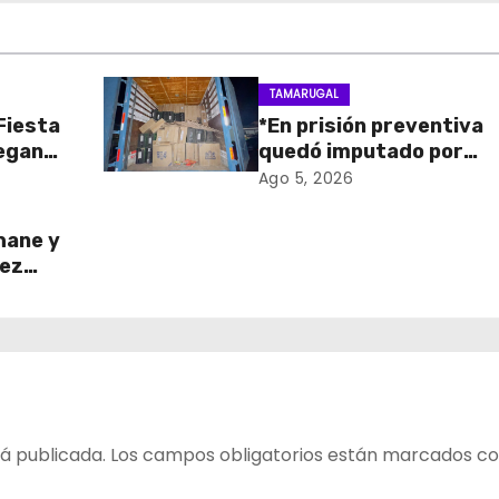
TAMARUGAL
 Fiesta
*En prisión preventiva
regan
quedó imputado por
 para
receptación de cigarril
Ago 5, 2026
ico
avaluados en $1.600
millones*
hane y
ñez
o del
ada
z
á publicada.
Los campos obligatorios están marcados c