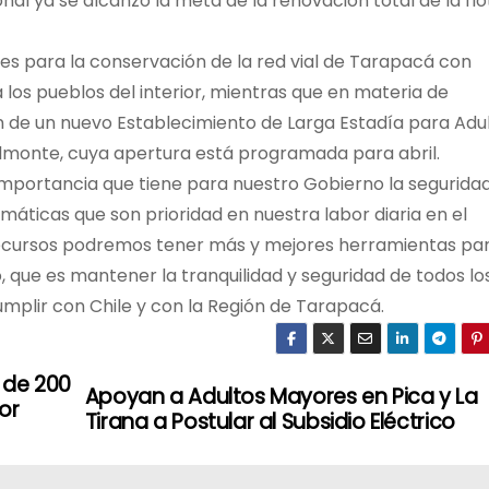
al ya se alcanzó la meta de la renovación total de la flo
nes para la conservación de la red vial de Tarapacá con
a los pueblos del interior, mientras que en materia de
ón de un nuevo Establecimiento de Larga Estadía para Adu
monte, cuya apertura está programada para abril.
 importancia que tiene para nuestro Gobierno la segurida
temáticas que son prioridad en nuestra labor diaria en el
recursos podremos tener más y mejores herramientas pa
o, que es mantener la tranquilidad y seguridad de todos lo
umplir con Chile y con la Región de Tarapacá.
 de 200
Apoyan a Adultos Mayores en Pica y La
or
Tirana a Postular al Subsidio Eléctrico