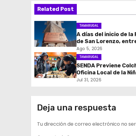
Related Post
e
g
TAMARUGAL
A días del inicio de la
a
de San Lorenzo, ent
c
obras de emergencia
Ago 5, 2026
resguardar su histór
TAMARUGAL
i
campanario
SENDA Previene Colc
Oficina Local de la Ni
ó
promueven el buen us
Jul 31, 2026
n
tiempo libre con jorn
recreativa de ajedre
d
Deja una respuesta
e
Tu dirección de correo electrónico no ser
e