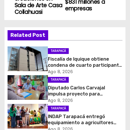
$831 millones a
Sala de Arte Casa
empresas
e
Collahuasi
g
a
Related Post
c
TARAPACÁ
i
Fiscalía de Iquique obtiene
condena de cuarto participante
ó
en violento asalto a
Ago 8, 2026
comerciante
TARAPACÁ
n
Diputado Carlos Carvajal
d
impulsa proyecto para
homenajear en vida al campeón
Ago 8, 2026
e
mundial Raúl Choque
TARAPACÁ
INDAP Tarapacá entregó
e
equipamiento a agricultores
para prevenir la mosca de la
Ago 8, 2026