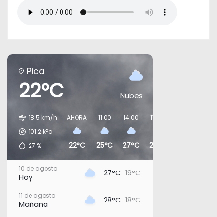
Pica
22°C
Nubes
18.5 km/h
AHORA
11:00
14:00
17:00
20:00
23:0
101.2
kPa
22°C
25°C
27°C
25°C
24°C
23°
27
%
10 de agosto
27°C
19°C
Hoy
11 de agosto
28°C
18°C
Mañana