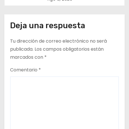
n
fruta en Pica
t
Deja una respuesta
r
a
Tu dirección de correo electrónico no será
d
publicada.
Los campos obligatorios están
marcados con
*
a
Comentario
*
s