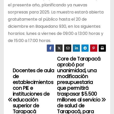
el presente año, planificando ya nuevas
sorpresas para 2025. La muestra estará abierta
gratuitamente al público hasta el 20 de
diciembre en Baquedano 930, en los siguientes
horarios: lunes a viernes de 09:00 a 13:00 horas y
de 15:00 a 17:00 horas.
Core de Tarapacá
N
aprobó por
a
Docentes de aula
unanimidad, una
de
modificación
v
establecimientos
presupuestaria
con PIE e
que permitirá
e
instituciones de
traspasar $5.500
educación
millones al servicio
g
superior de
de salud de
Tarapacá
Tarapacá, para