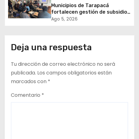
a
Municipios de Tarapacá
fortalecen gestión de subsidios
d
de agua potable en jornada
Ago 5, 2026
regional organizada por Aguas
a
del Altiplano y ANDESS
s
Deja una respuesta
Tu dirección de correo electrónico no será
publicada.
Los campos obligatorios están
marcados con
*
Comentario
*