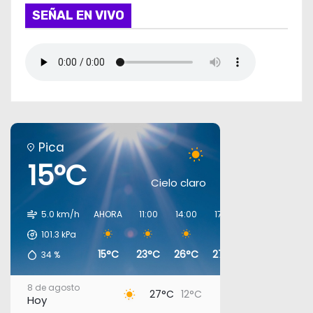
SEÑAL EN VIVO
Pica
15°C
Cielo claro
5.0 km/h
AHORA
11:00
14:00
17:00
20:00
23:00
101.3
kPa
15°C
23°C
26°C
27°C
18°C
16°C
34
%
8 de agosto
27°C
12°C
Hoy