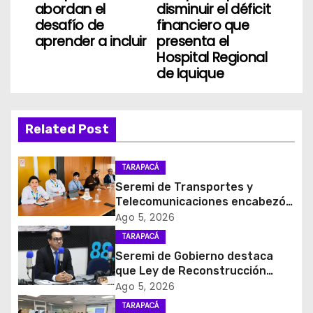
a
abordan el
disminuir el déficit
desafío de
financiero que
c
aprender a incluir
presenta el
i
Hospital Regional
de Iquique
ó
n
Related Post
d
TARAPACÁ
e
Seremi de Transportes y
e
Telecomunicaciones encabezó
primera mesa de coordinación
Ago 5, 2026
n
para el retiro de cables en
TARAPACÁ
desuso en Iquique
Seremi de Gobierno destaca
t
que Ley de Reconstrucción
Nacional impulsará la inversión
Ago 5, 2026
r
y el empleo en Tarapacá
TARAPACÁ