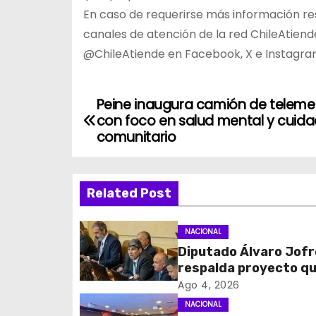
En caso de requerirse más información re
canales de atención de la red ChileAtiende 
@ChileAtiende en Facebook, X e Instagr
Peine inaugura camión de teleme
N
con foco en salud mental y cuid
a
comunitario
v
Related Post
e
g
NACIONAL
Diputado Álvaro Jofr
a
respalda proyecto q
c
fortalece el control 
Ago 4, 2026
identidad durante e
NACIONAL