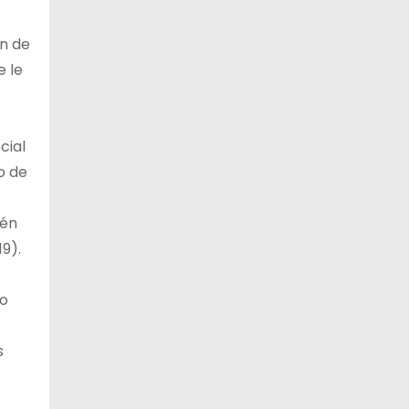
ón de
e le
cial
o de
ién
9).
io
s