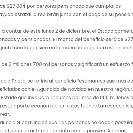
es de $27.884 por persona pensionada que cumpla los
ayuda estatal la recibirán junto con el pago de su pensión,
ue, a contar de este lunes 2 de diciembre, el Estado comien
onadas y pensionados. El monto del beneficio será de $2
á junto con la pensión en la fecha de pago correspondien
s de 2 millones 700 mil personas y significará un esfuerzo f
gnacio Prieto, se refirió al beneficio “estimamos que más d
ficiados con el Aguinaldo de Navidad en nuestra región. 
l Estado que involucra recursos por más de 955 millones 
n este aporte económico, en estas fechas tan especiales,
res”.
 Mauricio Gibert, indicó que “las personas no deben postula
que el pago es automático junto con la pensión. Además,