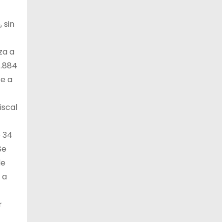
 sin
za a
7.884
te a
iscal
e 34
Se
de
 a
r