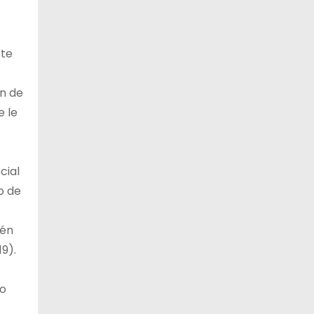
ste
ón de
e le
cial
o de
ién
9).
io