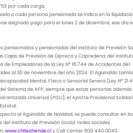
753 por cada carga.
ada a cada persona pensionada se indica en la liquidaci
ene asignado pago para el lunes 2 de diciembre, ese día s
s pensionados y pensionadas del Instituto de Previsión So
las Cajas de Previsión de Dipreca y Capredena; del Institut
des de Empleadores de la Ley N° 16.744 de Accidentes del
dades al 30 de noviembre del año 2024. El Aguinaldo tamb
iscapacidad Mental, Física o Sensorial Severa (Ley N° 21.41
del Sistema de AFP, siempre que estas personas además
arantizada Universal (PGU), el Aporte Previsional Solidar
statal.
specto al Aguinaldo de Navidad, se puede consultar en lo
del Instituto de Previsión Social: redes sociales
am,
www.chileatiende.cl
y Call Center 600 440 0040.