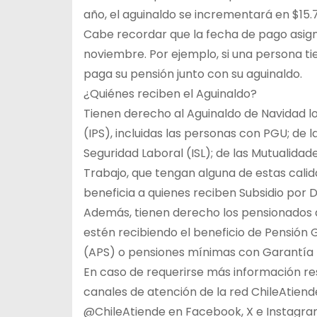
año, el aguinaldo se incrementará en $15.
Cabe recordar que la fecha de pago asign
noviembre. Por ejemplo, si una persona ti
paga su pensión junto con su aguinaldo.
¿Quiénes reciben el Aguinaldo?
Tienen derecho al Aguinaldo de Navidad lo
(IPS), incluidas las personas con PGU; de 
Seguridad Laboral (ISL); de las Mutualida
Trabajo, que tengan alguna de estas cali
beneficia a quienes reciben Subsidio por D
Además, tienen derecho los pensionados 
estén recibiendo el beneficio de Pensión G
(APS) o pensiones mínimas con Garantía E
En caso de requerirse más información re
canales de atención de la red ChileAtiende 
@ChileAtiende en Facebook, X e Instagr