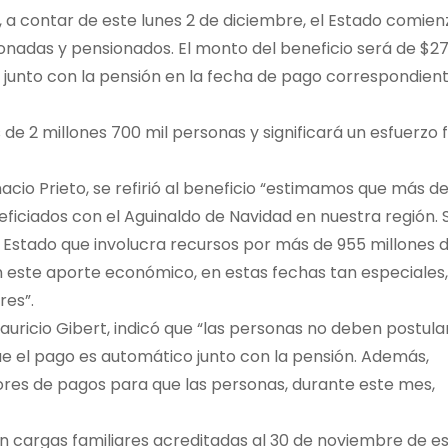
ue, a contar de este lunes 2 de diciembre, el Estado comien
onadas y pensionados. El monto del beneficio será de $2
á junto con la pensión en la fecha de pago correspondien
s de 2 millones 700 mil personas y significará un esfuerzo f
gnacio Prieto, se refirió al beneficio “estimamos que más d
ficiados con el Aguinaldo de Navidad en nuestra región. 
l Estado que involucra recursos por más de 955 millones 
n este aporte económico, en estas fechas tan especiales,
res”.
 Mauricio Gibert, indicó que “las personas no deben postula
que el pago es automático junto con la pensión. Además,
es de pagos para que las personas, durante este mes,
n cargas familiares acreditadas al 30 de noviembre de e