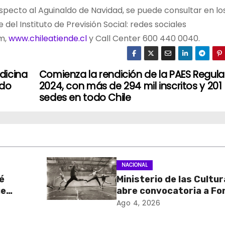
specto al Aguinaldo de Navidad, se puede consultar en lo
del Instituto de Previsión Social: redes sociales
am,
www.chileatiende.cl
y Call Center 600 440 0040.
dicina
Comienza la rendición de la PAES Regula
ado
2024, con más de 294 mil inscritos y 201
sedes en todo Chile
NACIONAL
é
Ministerio de las Cultu
ue
abre convocatoria a Fo
de
Cultura 2027 con foco 
Ago 4, 2026
stados
transparencia, innovac