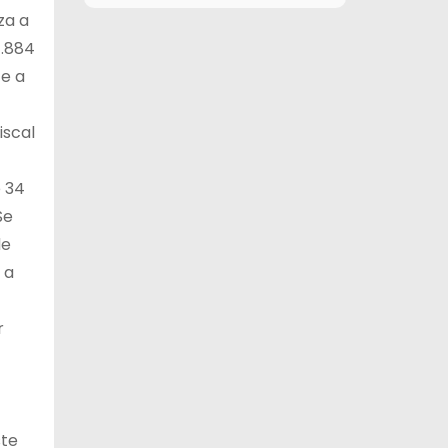
za a
11 de agosto
27°C
18°C
Martes
7.884
te a
12 de agosto
30°C
18°C
Miércoles
iscal
13 de agosto
29°C
20°C
Jueves
e 34
14 de agosto
30°C
19°C
Viernes
Se
de
 a
r
ste