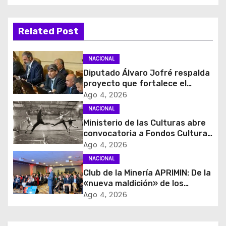
c
Related Post
i
ó
NACIONAL
Diputado Álvaro Jofré respalda
n
proyecto que fortalece el
control de identidad durante
Ago 4, 2026
d
estados de excepción
NACIONAL
e
Ministerio de las Culturas abre
convocatoria a Fondos Cultura
e
2027 con foco en
Ago 4, 2026
transparencia, innovación y
NACIONAL
n
acceso ciudadano
Club de la Minería APRIMIN: De la
t
«nueva maldición» de los
recursos al rol clave de los
Ago 4, 2026
r
proveedores