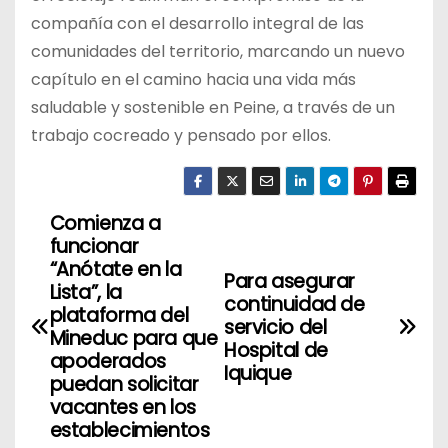
compañía con el desarrollo integral de las
comunidades del territorio, marcando un nuevo
capítulo en el camino hacia una vida más
saludable y sostenible en Peine, a través de un
trabajo cocreado y pensado por ellos.
Comienza a
N
funcionar
a
“Anótate en la
Para asegurar
Lista”, la
continuidad de
v
plataforma del
servicio del
Mineduc para que
Hospital de
e
apoderados
Iquique
puedan solicitar
g
vacantes en los
establecimientos
a