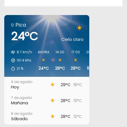
Pica
24°C
Cielo claro
8.7 km/h
AHORA
14:00
17:00
20:00
23:00
02:00
101.4
kPa
24°C
28°C
29°C
19°C
17°C
16°C
21
%
6 de agosto
29°C
16°C
Hoy
7 de agosto
28°C
13°C
Mañana
8 de agosto
28°C
12°C
Sábado