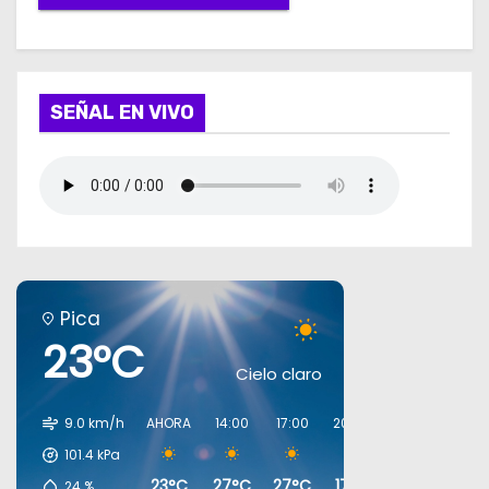
SEÑAL EN VIVO
Pica
23°C
Cielo claro
9.0 km/h
AHORA
14:00
17:00
20:00
23:00
02:00
101.4
kPa
23°C
27°C
27°C
17°C
15°C
13°C
24
%