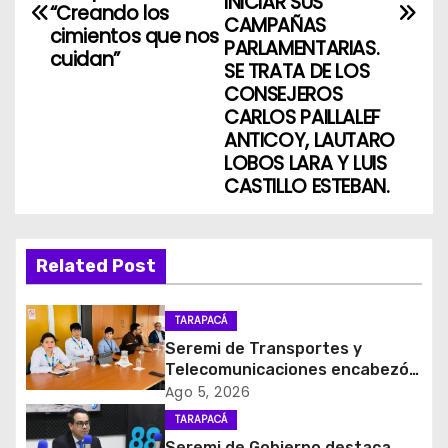
INICIAR SUS
g
“Creando los
CAMPAÑAS
cimientos que nos
PARLAMENTARIAS.
a
cuidan”
SE TRATA DE LOS
CONSEJEROS
c
CARLOS PAILLALEF
i
ANTICOY, LAUTARO
LOBOS LARA Y LUIS
ó
CASTILLO ESTEBAN.
n
d
Related Post
e
TARAPACÁ
e
Seremi de Transportes y
Telecomunicaciones encabezó
n
primera mesa de coordinación
Ago 5, 2026
para el retiro de cables en
TARAPACÁ
t
desuso en Iquique
Seremi de Gobierno destaca