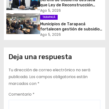
que Ley de Reconstrucción
r
Nacional impulsará la inversión
Ago 5, 2026
y el empleo en Tarapacá
a
TARAPACÁ
Municipios de Tarapacá
d
fortalecen gestión de subsidios
de agua potable en jornada
Ago 5, 2026
a
regional organizada por Aguas
del Altiplano y ANDESS
s
Deja una respuesta
Tu dirección de correo electrónico no será
publicada.
Los campos obligatorios están
marcados con
*
Comentario
*