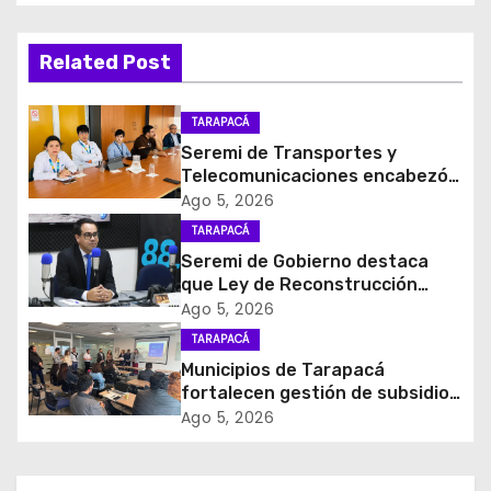
a
c
Related Post
i
TARAPACÁ
ó
Seremi de Transportes y
Telecomunicaciones encabezó
n
primera mesa de coordinación
Ago 5, 2026
para el retiro de cables en
d
TARAPACÁ
desuso en Iquique
Seremi de Gobierno destaca
e
que Ley de Reconstrucción
Nacional impulsará la inversión
Ago 5, 2026
e
y el empleo en Tarapacá
TARAPACÁ
Municipios de Tarapacá
n
fortalecen gestión de subsidios
de agua potable en jornada
t
Ago 5, 2026
regional organizada por Aguas
del Altiplano y ANDESS
r