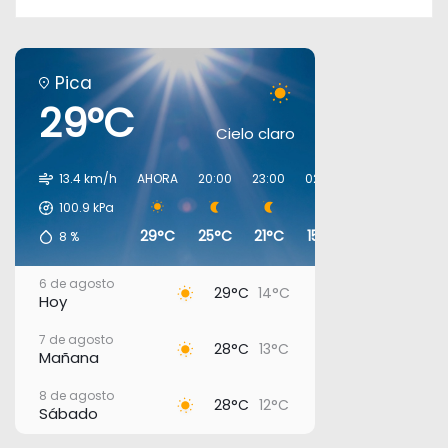
Pica
29°C
Cielo claro
13.4 km/h
AHORA
20:00
23:00
02:00
05:00
08:0
100.9
kPa
29°C
25°C
21°C
15°C
13°C
17°C
8
%
6 de agosto
29°C
14°C
Hoy
7 de agosto
28°C
13°C
Mañana
8 de agosto
28°C
12°C
Sábado