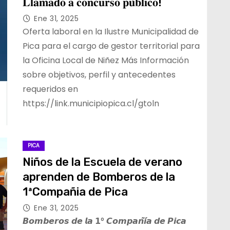
𝐋𝐥𝐚𝐦𝐚𝐝𝐨 𝐚 𝐜𝐨𝐧𝐜𝐮𝐫𝐬𝐨 𝐩𝐮́𝐛𝐥𝐢𝐜𝐨!
Ene 31, 2025
Oferta laboral en la Ilustre Municipalidad de
Pica para el cargo de gestor territorial para
la Oficina Local de Niñez Más Información
sobre objetivos, perfil y antecedentes
requeridos en
https://link.municipiopica.cl/gtoln
PICA
Niños de la Escuela de verano
aprenden de Bomberos de la
1ªCompañia de Pica
Ene 31, 2025
𝘽𝙤𝙢𝙗𝙚𝙧𝙤𝙨 𝙙𝙚 𝙡𝙖 𝟭° 𝘾𝙤𝙢𝙥𝙖𝙣̃𝙞́𝙖 𝙙𝙚 𝙋𝙞𝙘𝙖