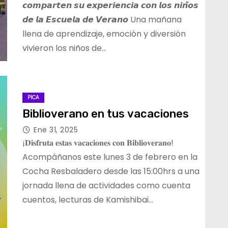
𝙘𝙤𝙢𝙥𝙖𝙧𝙩𝙚𝙣 𝙨𝙪 𝙚𝙭𝙥𝙚𝙧𝙞𝙚𝙣𝙘𝙞𝙖 𝙘𝙤𝙣 𝙡𝙤𝙨 𝙣𝙞𝙣̃𝙤𝙨
𝙙𝙚 𝙡𝙖 𝙀𝙨𝙘𝙪𝙚𝙡𝙖 𝙙𝙚 𝙑𝙚𝙧𝙖𝙣𝙤 Una mañana
llena de aprendizaje, emoción y diversión
vivieron los niños de…
PICA
Biblioverano en tus vacaciones
Ene 31, 2025
¡𝐃𝐢𝐬𝐟𝐫𝐮𝐭𝐚 𝐞𝐬𝐭𝐚𝐬 𝐯𝐚𝐜𝐚𝐜𝐢𝐨𝐧𝐞𝐬 𝐜𝐨𝐧 𝐁𝐢𝐛𝐥𝐢𝐨𝐯𝐞𝐫𝐚𝐧𝐨!
Acompáñanos este lunes 3 de febrero en la
Cocha Resbaladero desde las 15:00hrs a una
jornada llena de actividades como cuenta
cuentos, lecturas de Kamishibai…