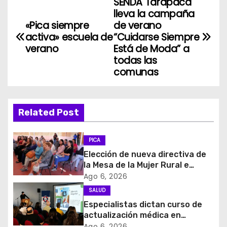
SENDA Tarapacá
N
lleva la campaña
a
«Pica siempre
de verano
activa» escuela de
“Cuidarse Siempre
v
verano
Está de Moda” a
todas las
e
comunas
g
a
Related Post
c
PICA
i
Elección de nueva directiva de
la Mesa de la Mujer Rural e
ó
Indigena
Ago 6, 2026
SALUD
n
Especialistas dictan curso de
d
actualización médica en
imagenología pediátrica
Ago 6, 2026