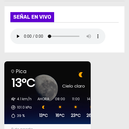
SEÑAL EN VIVO
Pica
13°C
Cielo claro
4.1 km/h
AHORA
08:00
11:00
14:00
17:00
20:00
101.0
kPa
13°C
16°C
23°C
26°C
27°C
19°C
39
%