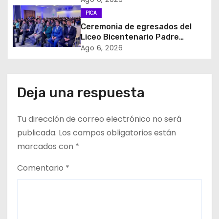
e
PICA
Ceremonia de egresados del
e
Liceo Bicentenario Padre
Alberto Hurtado a la industria
Ago 6, 2026
n
minera
t
Deja una respuesta
r
a
Tu dirección de correo electrónico no será
d
publicada.
Los campos obligatorios están
marcados con
*
a
Comentario
*
s