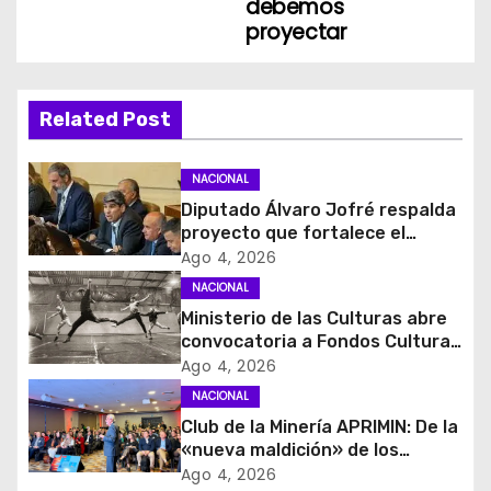
debemos
g
proyectar
a
c
Related Post
i
NACIONAL
ó
Diputado Álvaro Jofré respalda
proyecto que fortalece el
n
control de identidad durante
Ago 4, 2026
estados de excepción
d
NACIONAL
Ministerio de las Culturas abre
e
convocatoria a Fondos Cultura
2027 con foco en
Ago 4, 2026
e
transparencia, innovación y
NACIONAL
acceso ciudadano
Club de la Minería APRIMIN: De la
n
«nueva maldición» de los
recursos al rol clave de los
t
Ago 4, 2026