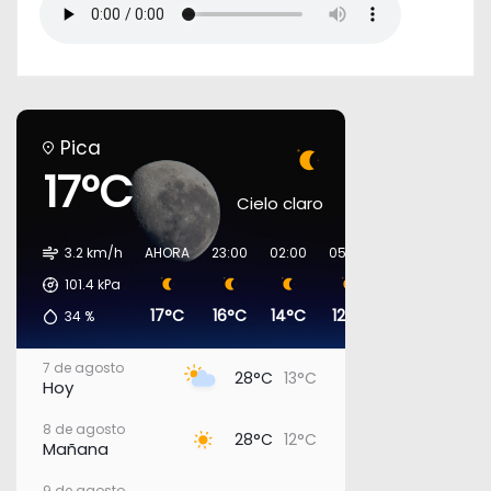
Pica
17°C
Cielo claro
3.2 km/h
AHORA
23:00
02:00
05:00
08:00
11:00
101.4
kPa
17°C
16°C
14°C
12°C
15°C
23°C
34
%
7 de agosto
28°C
13°C
Hoy
8 de agosto
28°C
12°C
Mañana
9 de agosto