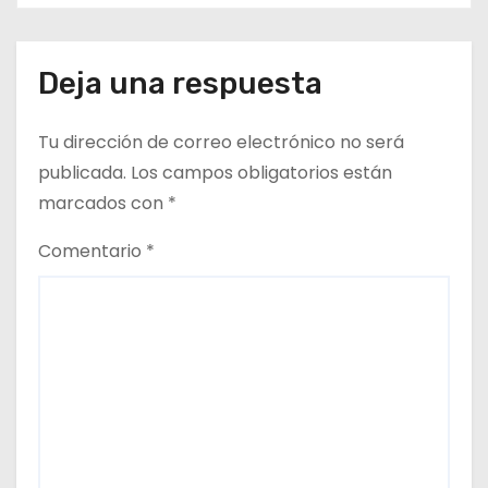
proveedores
r
a
Deja una respuesta
d
Tu dirección de correo electrónico no será
a
publicada.
Los campos obligatorios están
marcados con
*
s
Comentario
*