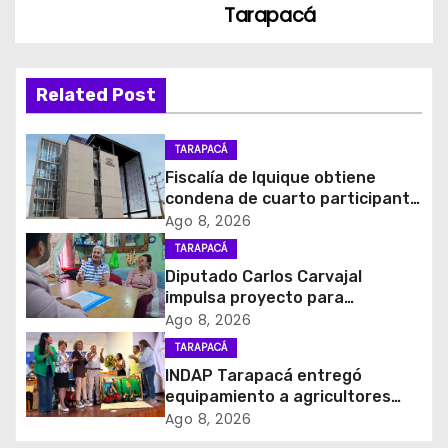
e
Tarapacá
g
a
Related Post
c
TARAPACÁ
i
Fiscalía de Iquique obtiene
condena de cuarto participante
ó
en violento asalto a
Ago 8, 2026
comerciante
TARAPACÁ
n
Diputado Carlos Carvajal
d
impulsa proyecto para
homenajear en vida al campeón
Ago 8, 2026
e
mundial Raúl Choque
TARAPACÁ
INDAP Tarapacá entregó
e
equipamiento a agricultores
para prevenir la mosca de la
Ago 8, 2026
n
fruta en Pica