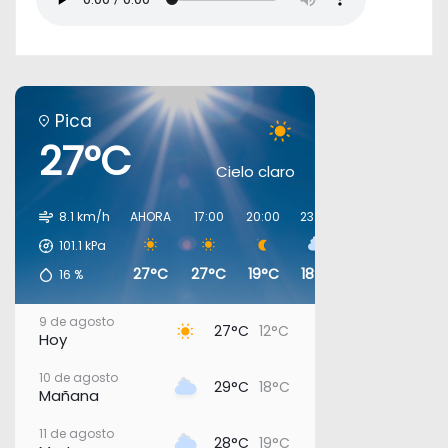
Pica
27°C
Cielo claro
8.1 km/h
AHORA
17:00
20:00
23:00
02:00
05:00
101.1
kPa
27°C
27°C
19°C
18°C
19°C
19°C
16
%
9 de agosto
27°C
12°C
Hoy
10 de agosto
29°C
18°C
Mañana
11 de agosto
28°C
19°C