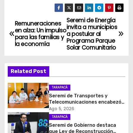
Seremi de Energía
N
Remuneraciones
invita a municipios
en alza: Un impulso
a
a postular al
para las familias y
Programa Parque
la economía
v
Solar Comunitario
e
g
Related Post
a
TARAPACÁ
c
Seremi de Transportes y
Telecomunicaciones encabezó
i
primera mesa de coordinación
Ago 5, 2026
para el retiro de cables en
TARAPACÁ
ó
desuso en Iquique
Seremi de Gobierno destaca
que Ley de Reconstrucción