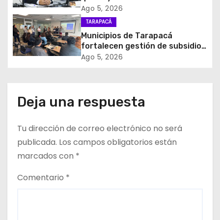
n
Nacional impulsará la inversión
Ago 5, 2026
y el empleo en Tarapacá
d
TARAPACÁ
Municipios de Tarapacá
e
fortalecen gestión de subsidios
de agua potable en jornada
Ago 5, 2026
e
regional organizada por Aguas
del Altiplano y ANDESS
n
Deja una respuesta
t
r
Tu dirección de correo electrónico no será
publicada.
Los campos obligatorios están
a
marcados con
*
d
Comentario
*
a
s