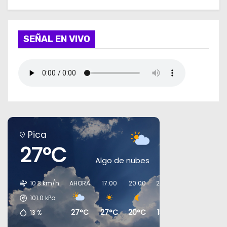
SEÑAL EN VIVO
Pica
27°C
Algo de nubes
10.3 km/h
AHORA
17:00
20:00
23:00
02:00
05:0
101.0
kPa
27°C
27°C
20°C
15°C
13°C
12°C
13
%