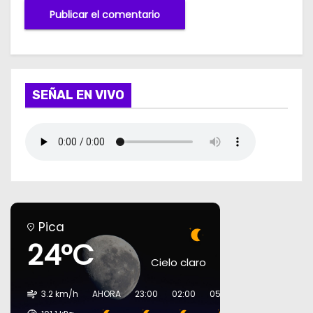
SEÑAL EN VIVO
Pica
24°C
Cielo claro
3.2 km/h
AHORA
23:00
02:00
05:00
08:00
11:00