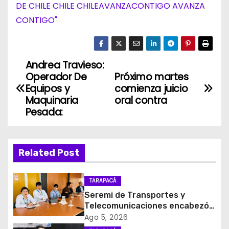
Andrea Travieso:
N
Operador De
Próximo martes
a
Equipos y
comienza juicio
Maquinaria
oral contra
v
Pesada:
e
g
Related Post
a
TARAPACÁ
c
Seremi de Transportes y
Telecomunicaciones encabezó
i
primera mesa de coordinación
Ago 5, 2026
para el retiro de cables en