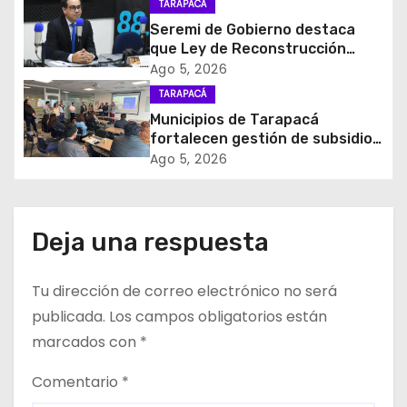
TARAPACÁ
ó
desuso en Iquique
Seremi de Gobierno destaca
que Ley de Reconstrucción
n
Nacional impulsará la inversión
Ago 5, 2026
y el empleo en Tarapacá
d
TARAPACÁ
Municipios de Tarapacá
e
fortalecen gestión de subsidios
de agua potable en jornada
Ago 5, 2026
e
regional organizada por Aguas
del Altiplano y ANDESS
n
Deja una respuesta
t
r
Tu dirección de correo electrónico no será
publicada.
Los campos obligatorios están
a
marcados con
*
d
Comentario
*
a