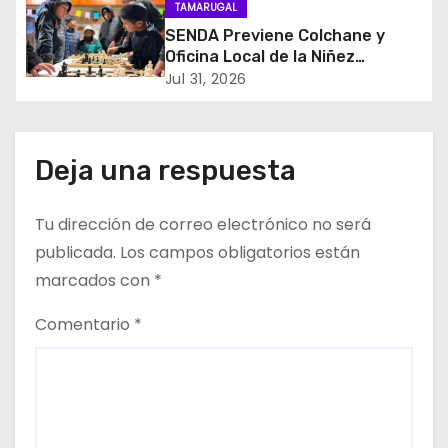
TAMARUGAL
e
SENDA Previene Colchane y
Oficina Local de la Niñez
n
promueven el buen uso del
Jul 31, 2026
tiempo libre con jornada
t
recreativa de ajedrez
r
Deja una respuesta
a
Tu dirección de correo electrónico no será
d
publicada.
Los campos obligatorios están
a
marcados con
*
s
Comentario
*