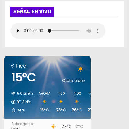
SEÑAL EN VIVO
Pica
15°C
Cielo claro
5.0 km/h
AHORA
11:00
14:00
17:00
20:00
23:00
101.3
kPa
15°C
23°C
26°C
27°C
18°C
16°C
34
%
8 de agosto
27°C
12°C
Hoy