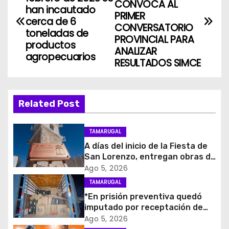
a
CONVOCA AL
han incautado
PRIMER
cerca de 6
v
CONVERSATORIO
toneladas de
PROVINCIAL PARA
productos
e
ANALIZAR
agropecuarios
RESULTADOS SIMCE
g
a
Related Post
c
i
TAMARUGAL
A días del inicio de la Fiesta de
ó
San Lorenzo, entregan obras de
emergencia para resguardar su
Ago 5, 2026
n
histórico campanario
TAMARUGAL
d
*En prisión preventiva quedó
imputado por receptación de
e
cigarrillos avaluados en $1.600
Ago 5, 2026
millones*