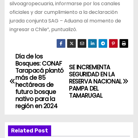
silvoagropecuaria, informarse por los canales
oficiales y dar cumplimiento a la declaración
jurada conjunta SAG – Aduana al momento de
ingresar a Chile”, puntualizó.
Día de los
N
Bosques: CONAF
SE INCREMENTA
a
Tarapacá plantó
SEGURIDAD EN LA
más de 85
RESERVA NACIONAL
v
hectáreas de
PAMPA DEL
futuro bosque
TAMARUGAL
e
nativo para la
región en 2024
g
a
Related Post
c