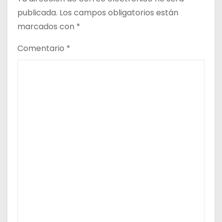
d
publicada.
Los campos obligatorios están
a
marcados con
*
s
Comentario
*