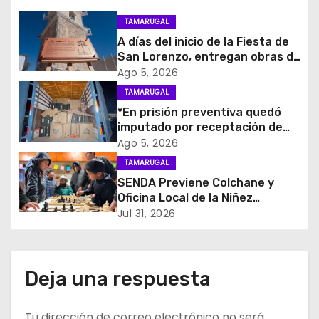
i
TAMARUGAL
A días del inicio de la Fiesta de
ó
San Lorenzo, entregan obras de
emergencia para resguardar su
Ago 5, 2026
n
histórico campanario
TAMARUGAL
d
*En prisión preventiva quedó
imputado por receptación de
e
cigarrillos avaluados en $1.600
Ago 5, 2026
millones*
TAMARUGAL
e
SENDA Previene Colchane y
Oficina Local de la Niñez
n
promueven el buen uso del
Jul 31, 2026
tiempo libre con jornada
t
recreativa de ajedrez
r
Deja una respuesta
a
Tu dirección de correo electrónico no será