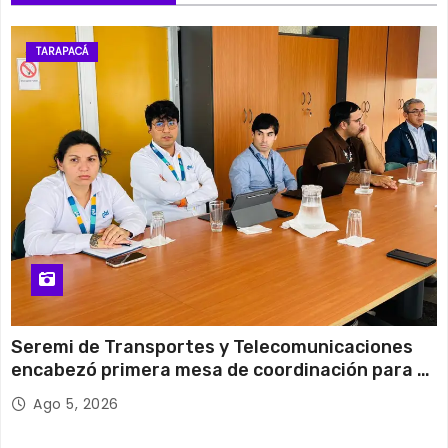
11 de agosto
27°C
18°C
Martes
TARAPACÁ
12 de agosto
31°C
19°C
Miércoles
Seremi de Transportes y Telecomunicaciones
encabezó primera mesa de coordinación para el
retiro de cables en desuso en Iquique
Ago 5, 2026