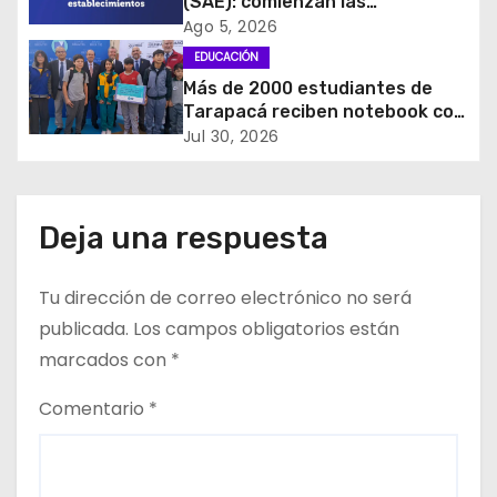
(SAE): comienzan las
postulaciones a
d
Ago 5, 2026
establecimientos para 2027
EDUCACIÓN
e
Más de 2000 estudiantes de
Tarapacá reciben notebook con
e
recursos pedagógicos e
Jul 30, 2026
internet gratis por un año
n
t
Deja una respuesta
r
Tu dirección de correo electrónico no será
a
publicada.
Los campos obligatorios están
d
marcados con
*
a
Comentario
*
s