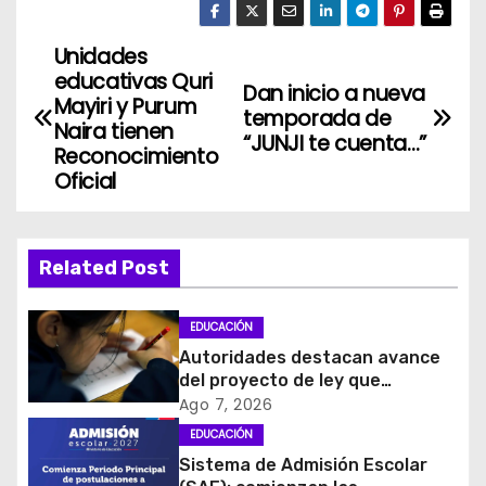
Unidades
N
educativas Quri
Dan inicio a nueva
a
Mayiri y Purum
temporada de
Naira tienen
“JUNJI te cuenta…”
v
Reconocimiento
Oficial
e
g
Related Post
a
c
EDUCACIÓN
Autoridades destacan avance
i
del proyecto de ley que
introduce mejoras al Sistema
Ago 7, 2026
ó
de Admisión Escolar
EDUCACIÓN
Sistema de Admisión Escolar
n