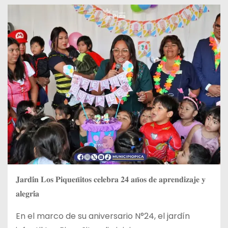
𝐉𝐚𝐫𝐝𝐢́𝐧 𝐋𝐨𝐬 𝐏𝐢𝐪𝐮𝐞𝐧̃𝐢𝐭𝐨𝐬 𝐜𝐞𝐥𝐞𝐛𝐫𝐚 𝟐𝟒 𝐚𝐧̃𝐨𝐬 𝐝𝐞 𝐚𝐩𝐫𝐞𝐧𝐝𝐢𝐳𝐚𝐣𝐞 𝐲
𝐚𝐥𝐞𝐠𝐫𝐢́𝐚
En el marco de su aniversario N°24, el jardín