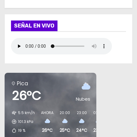
SEÑAL EN VIVO
Pica
26°C
Nubes
5.5 km/h
AHORA
20:00
23:00
02:00
05:00
08:0
101.3
kPa
26°C
25°C
24°C
23°C
22°C
22°
19
%