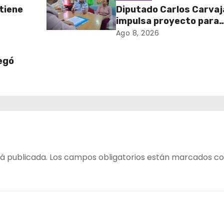
btiene
Diputado Carlos Carvaj
impulsa proyecto para
nto
homenajear en vida al
Ago 8, 2026
e
campeón mundial Raúl
Choque
egó
evenir
en Pica
á publicada.
Los campos obligatorios están marcados c