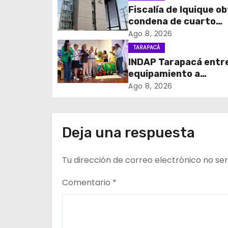
a
Fiscalía de Iquique o
c
condena de cuarto
participante en viole
Ago 8, 2026
i
asalto a comerciant
TARAPACÁ
INDAP Tarapacá entr
ó
equipamiento a
n
agricultores para pr
Ago 8, 2026
la mosca de la fruta 
d
e
Deja una respuesta
e
Tu dirección de correo electrónico no ser
n
Comentario
*
t
r