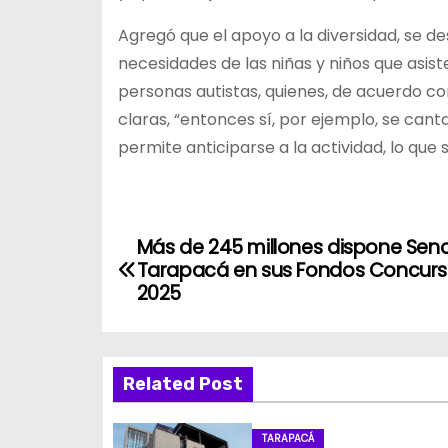
Agregó que el apoyo a la diversidad, se d
necesidades de las niñas y niños que asist
personas autistas, quienes, de acuerdo co
claras, “entonces sí, por ejemplo, se cant
permite anticiparse a la actividad, lo que s
N
Más de 245 millones dispone Sen
Tarapacá en sus Fondos Concurs
a
2025
v
e
Related Post
g
TARAPACÁ