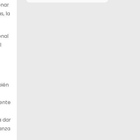
onar
12 de agosto
29°C
16°C
, la
Miércoles
13 de agosto
29°C
19°C
Jueves
onal
14 de agosto
l
30°C
18°C
Viernes
15 de agosto
26°C
15°C
Sábado
bién
sente
a dar
ñanza