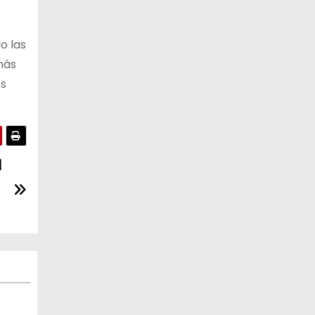
o las
más
es
l