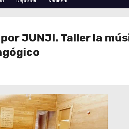
cá
Deportes
Nacional
 por JUNJI. Taller la mú
agógico