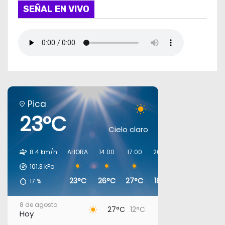
SEÑAL EN VIVO
Pica
23°C
Cielo claro
8.4 km/h
AHORA
14:00
17:00
20:00
23:00
02:00
101.3
kPa
23°C
26°C
27°C
18°C
16°C
14°C
17
%
8 de agosto
27°C
12°C
Hoy