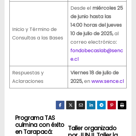
Desde el
miércoles 25
de junio hasta las
14:00 horas del jueves
Inicio y Término de
10 de julio de 2025,
al
Consultas a las Bases
correo electrónico
:
fondobecaslab@senc
e.cl
Respuestas y
Viernes 18 de julio de
Aclaraciones
2025,
en
www.sence.cl
Programa TAS
N
culmina con éxito
Taller organizado
a
en Tarapacá:
por JUNJI. Taller la