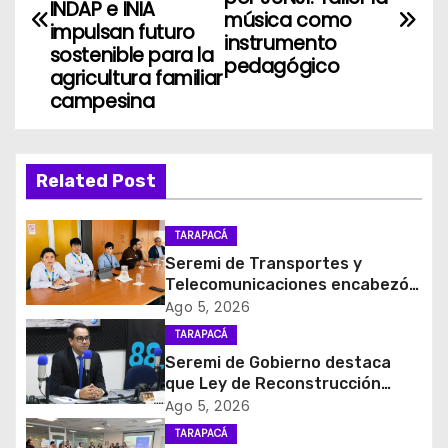
INDAP e INIA
música como
v
impulsan futuro
instrumento
sostenible para la
pedagógico
e
agricultura familiar
campesina
g
a
Related Post
c
i
TARAPACÁ
Seremi de Transportes y
ó
Telecomunicaciones encabezó
primera mesa de coordinación
Ago 5, 2026
n
para el retiro de cables en
TARAPACÁ
desuso en Iquique
d
Seremi de Gobierno destaca
que Ley de Reconstrucción
e
Nacional impulsará la inversión
Ago 5, 2026
y el empleo en Tarapacá
TARAPACÁ