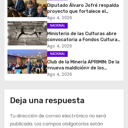
Diputado Álvaro Jofré respalda
ó
proyecto que fortalece el
control de identidad durante
Ago 4, 2026
n
estados de excepción
NACIONAL
d
Ministerio de las Culturas abre
convocatoria a Fondos Cultura
e
2027 con foco en
Ago 4, 2026
transparencia, innovación y
NACIONAL
e
acceso ciudadano
Club de la Minería APRIMIN: De la
«nueva maldición» de los
n
recursos al rol clave de los
Ago 4, 2026
proveedores
t
r
Deja una respuesta
a
Tu dirección de correo electrónico no será
d
publicada.
Los campos obligatorios están