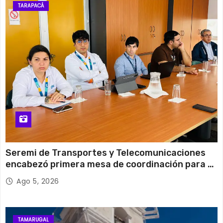
29°C
17°C
Martes
TARAPACÁ
12 de agosto
31°C
15°C
Miércoles
Seremi de Transportes y Telecomunicaciones
encabezó primera mesa de coordinación para el
retiro de cables en desuso en Iquique
Ago 5, 2026
TAMARUGAL