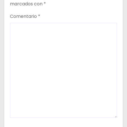
a
marcados con
*
s
Comentario
*