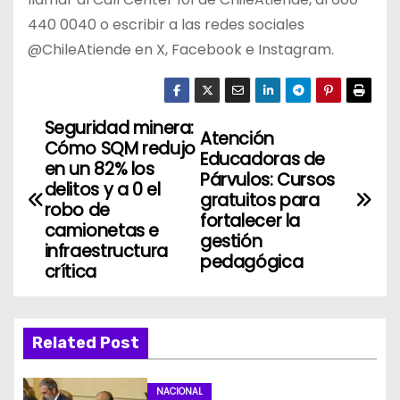
440 0040 o escribir a las redes sociales
@ChileAtiende en X, Facebook e Instagram.
Seguridad minera:
N
Atención
Cómo SQM redujo
Educadoras de
a
en un 82% los
Párvulos: Cursos
delitos y a 0 el
gratuitos para
v
robo de
fortalecer la
camionetas e
gestión
e
infraestructura
pedagógica
crítica
g
a
Related Post
c
i
NACIONAL