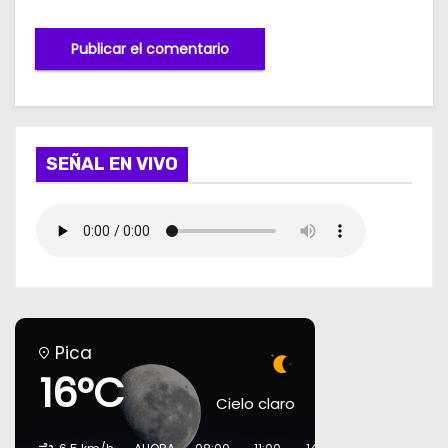
SEÑAL EN VIVO
Pica
16°C
Cielo claro