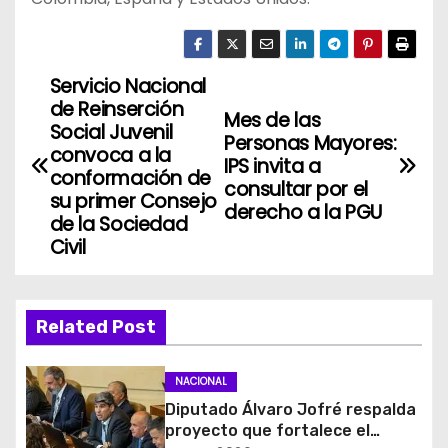
Servicio Nacional
N
de Reinserción
Mes de las
a
Social Juvenil
Personas Mayores:
convoca a la
IPS invita a
v
conformación de
consultar por el
su primer Consejo
derecho a la PGU
e
de la Sociedad
Civil
g
a
Related Post
c
i
NACIONAL
Diputado Álvaro Jofré respalda
ó
proyecto que fortalece el