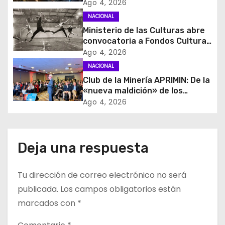
control de identidad durante
Ago 4, 2026
n
estados de excepción
NACIONAL
d
Ministerio de las Culturas abre
convocatoria a Fondos Cultura
e
2027 con foco en
Ago 4, 2026
transparencia, innovación y
NACIONAL
e
acceso ciudadano
Club de la Minería APRIMIN: De la
«nueva maldición» de los
n
recursos al rol clave de los
Ago 4, 2026
proveedores
t
r
Deja una respuesta
a
Tu dirección de correo electrónico no será
d
publicada.
Los campos obligatorios están
a
marcados con
*
s