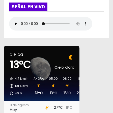
SEÑAL EN VIVO
Pica
13°C
Cielo claro
4.7 km/h
AHORA
05:00
08:00
11:00
14:00
17:00
101.4
kPa
13°C
13°C
15°C
23°C
26°C
27°C
40
%
8 de agosto
27°C
11°C
Hoy