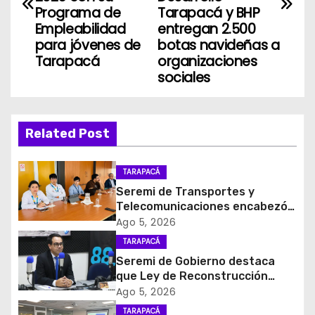
Programa de
Tarapacá y BHP
e
Empleabilidad
entregan 2.500
para jóvenes de
botas navideñas a
g
Tarapacá
organizaciones
sociales
a
c
Related Post
i
ó
TARAPACÁ
Seremi de Transportes y
n
Telecomunicaciones encabezó
primera mesa de coordinación
Ago 5, 2026
d
para el retiro de cables en
TARAPACÁ
desuso en Iquique
e
Seremi de Gobierno destaca
que Ley de Reconstrucción
e
Nacional impulsará la inversión
Ago 5, 2026
y el empleo en Tarapacá
TARAPACÁ