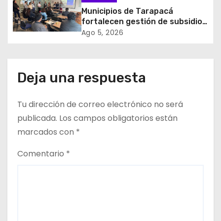
n
Municipios de Tarapacá
t
fortalecen gestión de subsidios
de agua potable en jornada
Ago 5, 2026
r
regional organizada por Aguas
del Altiplano y ANDESS
a
Deja una respuesta
d
Tu dirección de correo electrónico no será
a
publicada.
Los campos obligatorios están
s
marcados con
*
Comentario
*