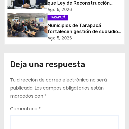
d
que Ley de Reconstrucción
Nacional impulsará la inversión
Ago 5, 2026
e
y el empleo en Tarapacá
TARAPACÁ
Municipios de Tarapacá
e
fortalecen gestión de subsidios
de agua potable en jornada
Ago 5, 2026
n
regional organizada por Aguas
del Altiplano y ANDESS
t
Deja una respuesta
r
a
Tu dirección de correo electrónico no será
d
publicada.
Los campos obligatorios están
marcados con
*
a
Comentario
*
s