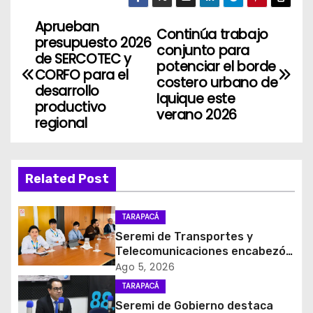
Aprueban
N
Continúa trabajo
presupuesto 2026
conjunto para
a
de SERCOTEC y
potenciar el borde
CORFO para el
costero urbano de
v
desarrollo
Iquique este
productivo
verano 2026
e
regional
g
a
Related Post
c
TARAPACÁ
i
Seremi de Transportes y
Telecomunicaciones encabezó
ó
primera mesa de coordinación
Ago 5, 2026
para el retiro de cables en
TARAPACÁ
n
desuso en Iquique
Seremi de Gobierno destaca