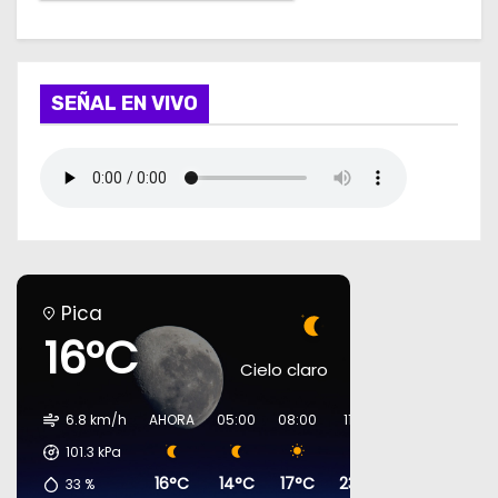
SEÑAL EN VIVO
Pica
16°C
Cielo claro
6.8 km/h
AHORA
05:00
08:00
11:00
14:00
17:00
101.3
kPa
16°C
14°C
17°C
23°C
27°C
27°
33
%