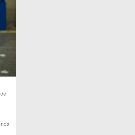
 de
mnos