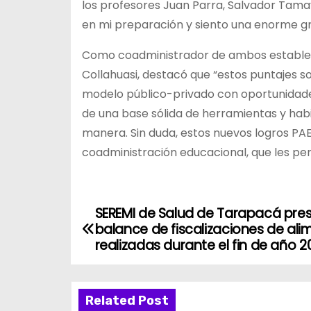
los profesores Juan Parra, Salvador Tamay
en mi preparación y siento una enorme gra
Como coadministrador de ambos estableci
Collahuasi, destacó que “estos puntajes so
modelo público-privado con oportunidade
de una base sólida de herramientas y habi
manera. Sin duda, estos nuevos logros PA
coadministración educacional, que les per
SEREMI de Salud de Tarapacá pre
N
balance de fiscalizaciones de al
a
realizadas durante el fin de año 2
v
Related Post
e