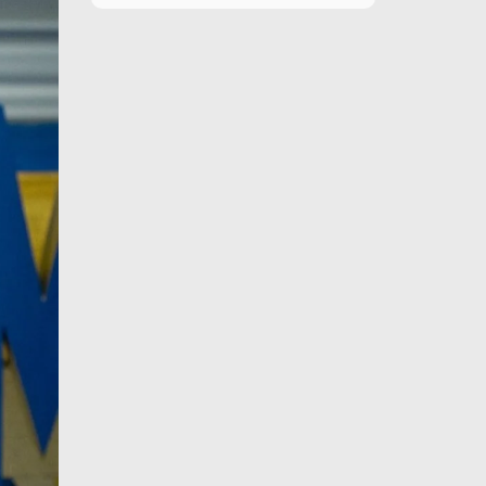
10 de agosto
28°C
17°C
Lunes
11 de agosto
27°C
18°C
Martes
12 de agosto
28°C
19°C
Miércoles
13 de agosto
29°C
19°C
Jueves