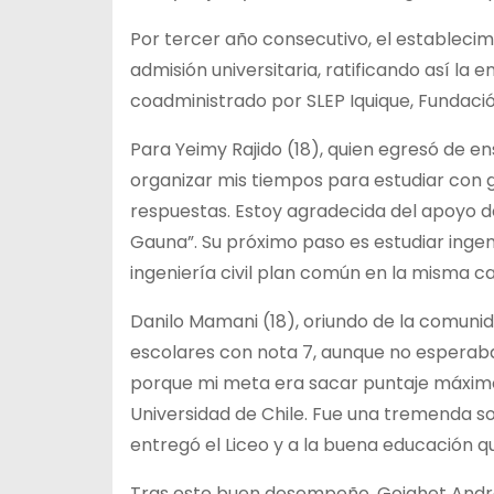
Por tercer año consecutivo, el establecim
admisión universitaria, ratificando así la
coadministrado por SLEP Iquique, Fundació
Para Yeimy Rajido (18), quien egresó de e
organizar mis tiempos para estudiar con 
respuestas. Estoy agradecida del apoyo de
Gauna”. Su próximo paso es estudiar ingen
ingeniería civil plan común en la misma ca
Danilo Mamani (18), oriundo de la comuni
escolares con nota 7, aunque no esperab
porque mi meta era sacar puntaje máximo 
Universidad de Chile. Fue una tremenda 
entregó el Liceo y a la buena educación qu
Tras este buen desempeño, Goighet Andrade