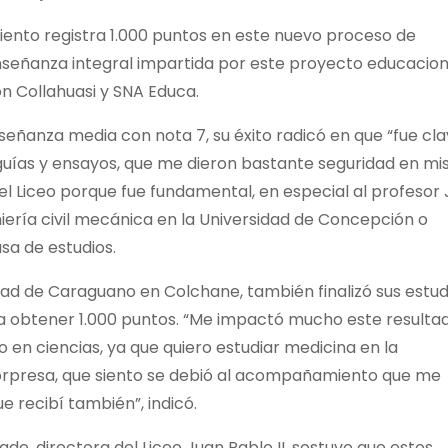
iento registra 1.000 puntos en este nuevo proceso de
 enseñanza integral impartida por este proyecto educacion
n Collahuasi y SNA Educa.
nseñanza media con nota 7, su éxito radicó en que “fue cl
guías y ensayos, que me dieron bastante seguridad en mi
l Liceo porque fue fundamental, en especial al profesor
iería civil mecánica en la Universidad de Concepción o
sa de estudios.
dad de Caraguano en Colchane, también finalizó sus estud
a obtener 1.000 puntos. “Me impactó mucho este resulta
en ciencias, ya que quiero estudiar medicina en la
sorpresa, que siento se debió al acompañamiento que me
e recibí también”, indicó.
, directora del Liceo Juan Pablo II, sostuvo que estos