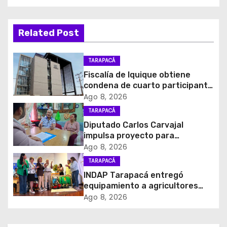
e
g
Related Post
a
c
TARAPACÁ
Fiscalía de Iquique obtiene
i
condena de cuarto participante
en violento asalto a
Ago 8, 2026
ó
comerciante
TARAPACÁ
Diputado Carlos Carvajal
n
impulsa proyecto para
homenajear en vida al campeón
d
Ago 8, 2026
mundial Raúl Choque
TARAPACÁ
e
INDAP Tarapacá entregó
equipamiento a agricultores
e
para prevenir la mosca de la
Ago 8, 2026
fruta en Pica
n