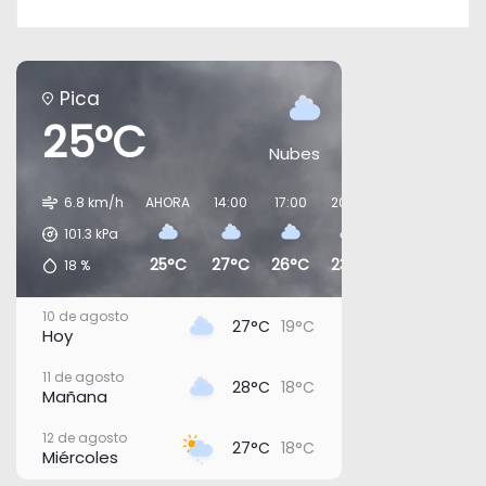
Pica
25°C
Nubes
6.8 km/h
AHORA
14:00
17:00
20:00
23:00
02:0
101.3
kPa
25°C
27°C
26°C
23°C
24°C
22°
18
%
10 de agosto
27°C
19°C
Hoy
11 de agosto
28°C
18°C
Mañana
12 de agosto
27°C
18°C
Miércoles