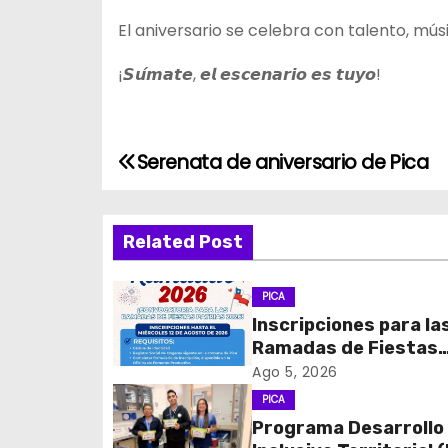
El aniversario se celebra con talento, mús
¡𝙎𝙪́𝙢𝙖𝙩𝙚, 𝙚𝙡 𝙚𝙨𝙘𝙚𝙣𝙖𝙧𝙞𝙤 𝙚𝙨 𝙩𝙪𝙮𝙤!
Serenata de aniversario de Pica
N
a
Related Post
v
e
PICA
Inscripciones para la
g
Ramadas de Fiestas
Patrias 2026
a
Ago 5, 2026
PICA
c
Programa Desarrollo