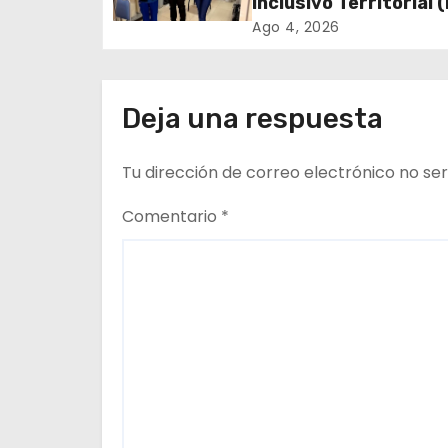
Inclusivo Territorial (
i
realizó la entrega de
Ago 4, 2026
de Regulación en
ó
dependencias de DID
n
del CESFAM Dr. Juan
Deja una respuesta
Marqués Vismara.
d
Tu dirección de correo electrónico no ser
e
Comentario
*
e
n
t
r
a
d