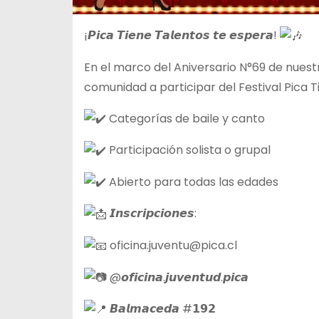
¡𝙋𝙞𝙘𝙖 𝙏𝙞𝙚𝙣𝙚 𝙏𝙖𝙡𝙚𝙣𝙩𝙤𝙨 𝙩𝙚 𝙚𝙨𝙥𝙚𝙧𝙖!
En el marco del Aniversario
N°69 de nuestr
comunidad a participar del Festival Pica T
Categorías de baile y canto
Participación solista o grupal
Abierto para todas las edades
𝙄𝙣𝙨𝙘𝙧𝙞𝙥𝙘𝙞𝙤𝙣𝙚𝙨:
oficina.juventu@pica.cl
@𝙤𝙛𝙞𝙘𝙞𝙣𝙖.𝙟𝙪𝙫𝙚𝙣𝙩𝙪𝙙.𝙥𝙞𝙘𝙖
𝘽𝙖𝙡𝙢𝙖𝙘𝙚𝙙𝙖 #𝟭𝟵𝟮