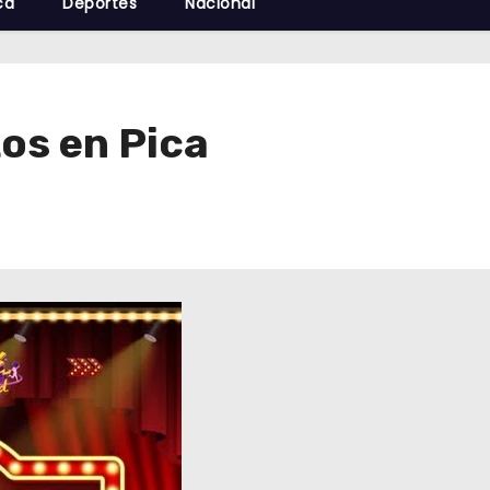
cá
Deportes
Nacional
tos en Pica