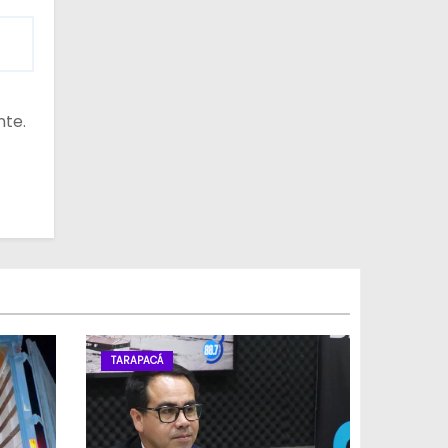
nte.
TARAPACÁ