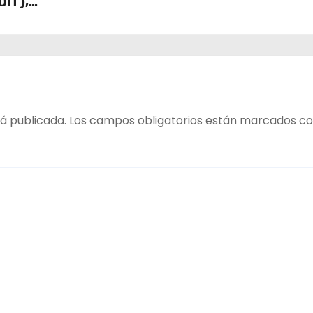
DIT),
 Cajas
ECO y
á publicada.
Los campos obligatorios están marcados c