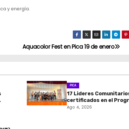
ica y energía.
Aquacolor Fest en Pica 19 de enero
PICA
s
17 Lideres Comunitario
certificados en el Pro
MÁS AMA
Ago 4, 2026