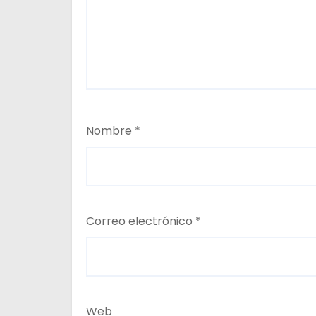
a
s
Nombre
*
Correo electrónico
*
Web