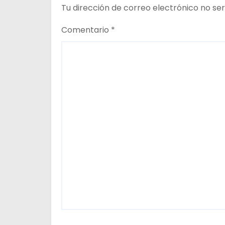
e
Tu dirección de correo electrónico no ser
e
Comentario
*
n
t
r
a
d
a
s