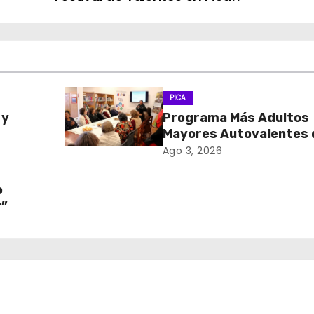
PICA
 y
Programa Más Adultos
Mayores Autovalentes 
CESFAM Dr. Juan Márqu
Ago 3, 2026
Vismara, realizó la tert
«Las Lavanderas de Pi
o
r”