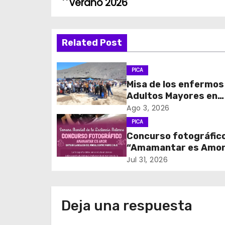
Verano 2026
a
v
Related Post
e
PICA
g
Misa de los enfermos
Adultos Mayores en
a
Tarapacá.
Ago 3, 2026
c
PICA
Concurso fotográfic
i
“Amamantar es Amo
ó
Jul 31, 2026
n
d
Deja una respuesta