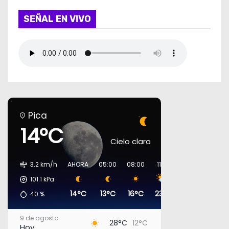
SEÑAL EN VIVO
Pica
14°C
Cielo claro
3.2 km/h
AHORA
05:00
08:00
11:00
14:00
17:00
101.1
kPa
14°C
13°C
16°C
23°C
27°C
27°C
40
%
9 de agosto
28°C
12°C
Hoy