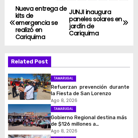
Nueva entrega de
N
JUNJI inaugura
kits de
paneles solares en
a
emergencia se
jardín de
realizó en
Cariquima
v
Cariquima
e
g
Related Post
a
TAMARUGAL
c
Refuerzan prevención durante
la Fiesta de San Lorenzo
i
Ago 8, 2026
TAMARUGAL
ó
Gobierno Regional destina más
de $126 millones a
n
organizaciones de la Fiesta de
Ago 8, 2026
San Lorenzo de Tarapacá