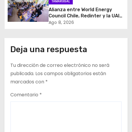
d
TAMARUGAL
Alianza entre World Energy
e
Council Chile, Redinter y la UAI
llevó el programa Kids in Energy
Ago 8, 2026
e
a Arica y Pozo Almonte
n
Deja una respuesta
t
r
Tu dirección de correo electrónico no será
publicada.
Los campos obligatorios están
a
marcados con
*
d
Comentario
*
a
s