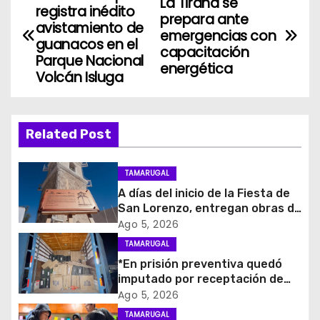
N
La Tirana se
registra inédito
prepara ante
a
avistamiento de
emergencias con
guanacos en el
capacitación
v
Parque Nacional
energética
Volcán Isluga
e
g
Related Post
a
c
TAMARUGAL
A días del inicio de la Fiesta de
i
San Lorenzo, entregan obras de
emergencia para resguardar su
Ago 5, 2026
ó
histórico campanario
TAMARUGAL
*En prisión preventiva quedó
n
imputado por receptación de
cigarrillos avaluados en $1.600
d
Ago 5, 2026
millones*
TAMARUGAL