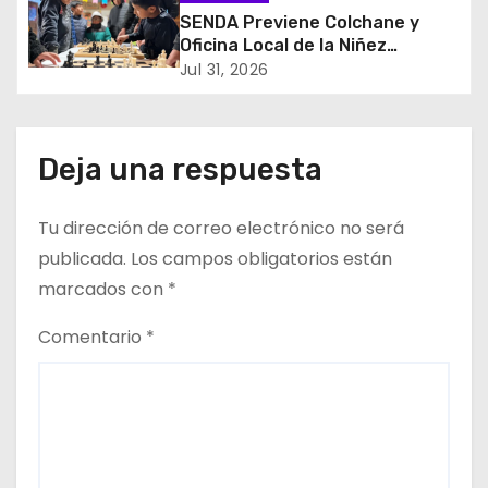
e
SENDA Previene Colchane y
Oficina Local de la Niñez
e
promueven el buen uso del
Jul 31, 2026
tiempo libre con jornada
n
recreativa de ajedrez
t
Deja una respuesta
r
Tu dirección de correo electrónico no será
a
publicada.
Los campos obligatorios están
d
marcados con
*
a
Comentario
*
s