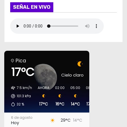
SEÑAL EN VIVO
Pica
17°C
Cielo claro
7.5 km/h
AHORA
02:00
05:00
08:00
11:00
14:00
101.3
kPa
17°C
16°C
14°C
17°C
23°C
27°C
32
%
6 de agosto
29°C
14°C
Hoy