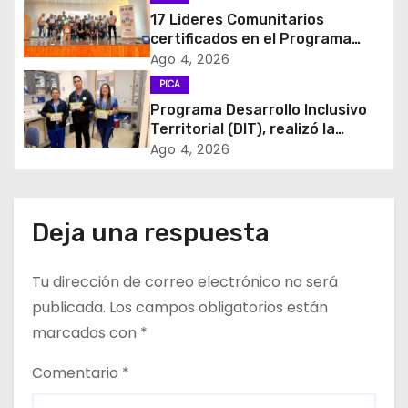
17 Lideres Comunitarios
n
certificados en el Programa
MÁS AMA
d
Ago 4, 2026
PICA
e
Programa Desarrollo Inclusivo
Territorial (DIT), realizó la
e
entrega de Cajas de Regulación
Ago 4, 2026
en dependencias de DIDECO y
n
del CESFAM Dr. Juan Marqués
Vismara.
t
Deja una respuesta
r
Tu dirección de correo electrónico no será
a
publicada.
Los campos obligatorios están
d
marcados con
*
a
Comentario
*