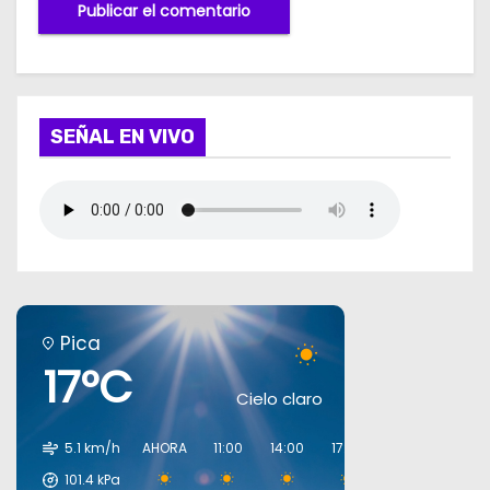
SEÑAL EN VIVO
Pica
17°C
Cielo claro
5.1 km/h
AHORA
11:00
14:00
17:00
20:00
23:00
101.4
kPa