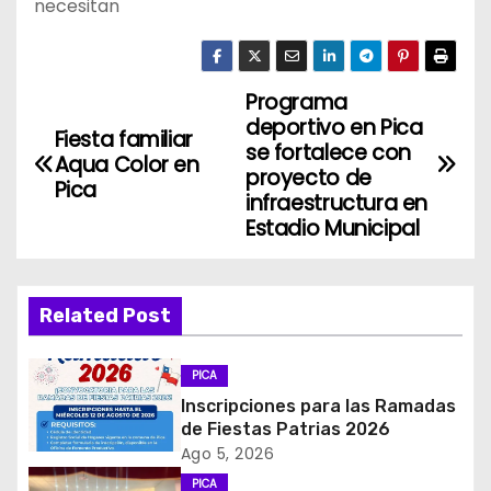
necesitan
Programa
N
deportivo en Pica
Fiesta familiar
a
se fortalece con
Aqua Color en
proyecto de
Pica
v
infraestructura en
Estadio Municipal
e
g
Related Post
a
c
PICA
Inscripciones para las Ramadas
i
de Fiestas Patrias 2026
Ago 5, 2026
ó
PICA