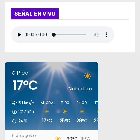
SEÑAL EN VIVO
Pica
17°C
Cielo claro
5.1 km/h
AHORA
11:00
14:00
17:00
20:00
23:00
101.3
kPa
17°C
25°C
29°C
29°C
19°C
17°C
24
%
6 de agosto
30°C
15°C