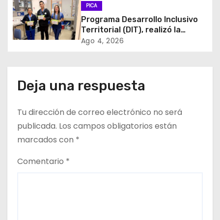
PICA
e
Programa Desarrollo Inclusivo
Territorial (DIT), realizó la
e
entrega de Cajas de Regulación
Ago 4, 2026
en dependencias de DIDECO y
n
del CESFAM Dr. Juan Marqués
Vismara.
t
Deja una respuesta
r
Tu dirección de correo electrónico no será
a
publicada.
Los campos obligatorios están
d
marcados con
*
a
Comentario
*
s