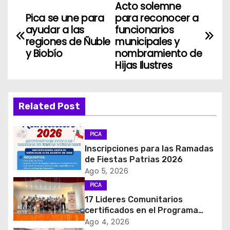
Acto solemne
N
Pica se une para
para reconocer a
a
ayudar a las
funcionarios
regiones de Ñuble
municipales y
v
y Biobío
nombramiento de
Hijas Ilustres
e
g
Related Post
a
c
PICA
Inscripciones para las Ramadas
i
de Fiestas Patrias 2026
Ago 5, 2026
ó
PICA
17 Lideres Comunitarios
n
certificados en el Programa
MÁS AMA
d
Ago 4, 2026