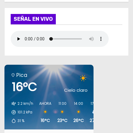
SEÑAL EN VIVO
Pica
16°C
Cielo claro
2.2 km/h
AHORA
11:00
14:00
17:00
20:00
23:00
101.2
kPa
16°C
23°C
26°C
27°C
19°C
18°C
31
%