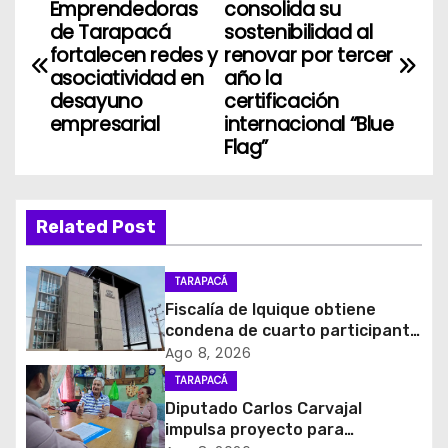
Emprendedoras
consolida su
a
de Tarapacá
sostenibilidad al
fortalecen redes y
renovar por tercer
v
asociatividad en
año la
desayuno
certificación
e
empresarial
internacional “Blue
Flag”
g
a
Related Post
c
i
TARAPACÁ
Fiscalía de Iquique obtiene
ó
condena de cuarto participante
en violento asalto a
Ago 8, 2026
n
comerciante
TARAPACÁ
d
Diputado Carlos Carvajal
impulsa proyecto para