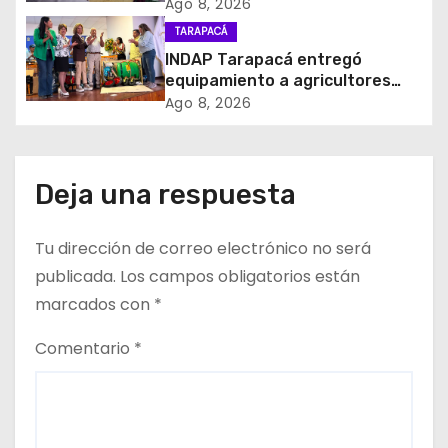
e
homenajear en vida al campeón
Ago 8, 2026
mundial Raúl Choque
TARAPACÁ
e
INDAP Tarapacá entregó
equipamiento a agricultores
n
para prevenir la mosca de la
Ago 8, 2026
fruta en Pica
t
r
Deja una respuesta
a
Tu dirección de correo electrónico no será
d
publicada.
Los campos obligatorios están
a
marcados con
*
s
Comentario
*