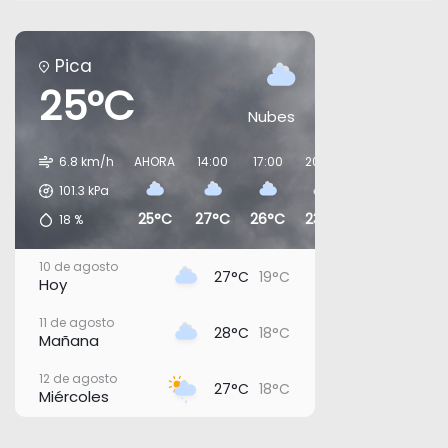
Pica
25°C
Nubes
6.8 km/h
AHORA
14:00
17:00
20:00
23:00
02:0
101.3
kPa
25°C
27°C
26°C
23°C
24°C
22°
18
%
10 de agosto
27°C
19°C
Hoy
11 de agosto
28°C
18°C
Mañana
12 de agosto
27°C
18°C
Miércoles
13 de agosto
30°C
19°C