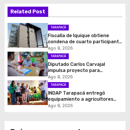
a
Related Post
c
i
TARAPACÁ
Fiscalía de Iquique obtiene
ó
condena de cuarto participante
en violento asalto a
Ago 8, 2026
n
comerciante
TARAPACÁ
d
Diputado Carlos Carvajal
impulsa proyecto para
e
homenajear en vida al campeón
Ago 8, 2026
mundial Raúl Choque
TARAPACÁ
e
INDAP Tarapacá entregó
equipamiento a agricultores
n
para prevenir la mosca de la
Ago 8, 2026
fruta en Pica
t
r