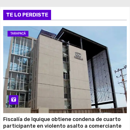
Jueves
14 de agosto
TE LO PERDISTE
29°C
18°C
Viernes
15 de agosto
27°C
17°C
Sábado
TARAPACÁ
16 de agosto
25°C
12°C
Domingo
Fiscalía de Iquique obtiene condena de cuarto
participante en violento asalto a comerciante