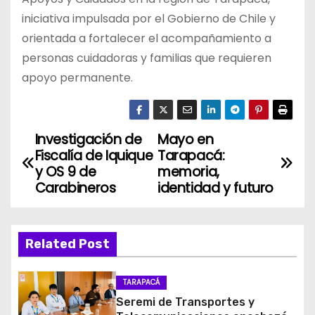
iniciativa impulsada por el Gobierno de Chile y
orientada a fortalecer el acompañamiento a
personas cuidadoras y familias que requieren
apoyo permanente.
Investigación de
Mayo en
N
Fiscalía de Iquique
Tarapacá:
a
y OS 9 de
memoria,
Carabineros
identidad y futuro
v
e
Related Post
g
TARAPACÁ
a
Seremi de Transportes y