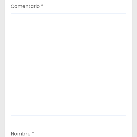
d
Comentario
*
a
s
Nombre
*