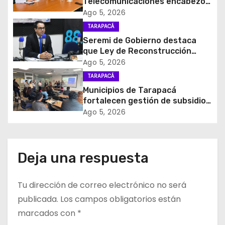
c
Telecomunicaciones encabezó
primera mesa de coordinación
Ago 5, 2026
i
para el retiro de cables en
TARAPACÁ
desuso en Iquique
Seremi de Gobierno destaca
ó
que Ley de Reconstrucción
Nacional impulsará la inversión
Ago 5, 2026
n
y el empleo en Tarapacá
TARAPACÁ
d
Municipios de Tarapacá
fortalecen gestión de subsidios
e
de agua potable en jornada
Ago 5, 2026
regional organizada por Aguas
e
del Altiplano y ANDESS
n
Deja una respuesta
t
Tu dirección de correo electrónico no será
r
publicada.
Los campos obligatorios están
a
marcados con
*