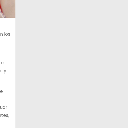
n los
te
e y
de
tuar
ntes,