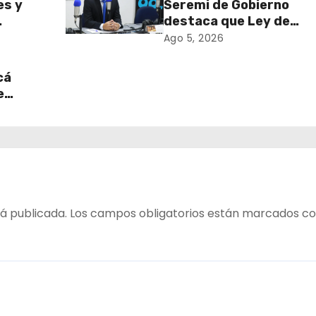
es y
Seremi de Gobierno
destaca que Ley de
sa de
Reconstrucción Nacion
Ago 5, 2026
retiro
impulsará la inversión y
en
empleo en Tarapacá
cá
e
table
 del
á publicada.
Los campos obligatorios están marcados c