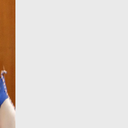
12 de agosto
26°C
15°C
Miércoles
13 de agosto
29°C
20°C
Jueves
14 de agosto
29°C
20°C
Viernes