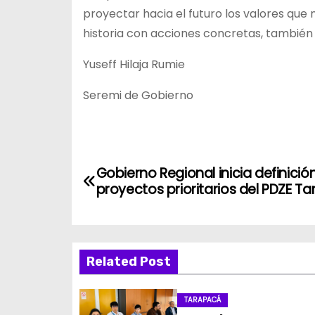
proyectar hacia el futuro los valores que
historia con acciones concretas, también 
Yuseff Hilaja Rumie
Seremi de Gobierno
N
Gobierno Regional inicia definició
a
proyectos prioritarios del PDZE T
v
e
Related Post
g
TARAPACÁ
a