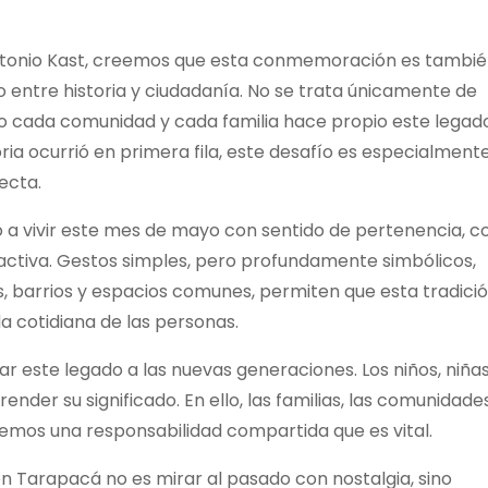
Antonio Kast, creemos que esta conmemoración es tambi
o entre historia y ciudadanía. No se trata únicamente de
mo cada comunidad y cada familia hace propio este legado
ia ocurrió en primera fila, este desafío es especialment
ecta.
 a vivir este mes de mayo con sentido de pertenencia, c
n activa. Gestos simples, pero profundamente simbólicos,
, barrios y espacios comunes, permiten que esta tradició
da cotidiana de las personas.
 este legado a las nuevas generaciones. Los niños, niñas
nder su significado. En ello, las familias, las comunidade
enemos una responsabilidad compartida que es vital.
 Tarapacá no es mirar al pasado con nostalgia, sino