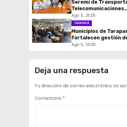
Seremi de Transport
c
Telecomunicaciones
encabezó primera me
Ago 5, 2026
i
coordinación para el 
TARAPACÁ
de cables en desuso 
Municipios de Tarapa
ó
Iquique
fortalecen gestión d
n
subsidios de agua po
Ago 5, 2026
en jornada regional
d
organizada por Aguas
Altiplano y ANDESS
e
Deja una respuesta
e
Tu dirección de correo electrónico no ser
n
Comentario
*
t
r