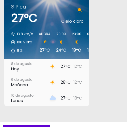
Pica
27°C
Cielo claro
13.8 km/h
AHORA
20:00
23:00
02:00
05:00
08:0
100.9
kPa
27°C
24°C
19°C
14°C
13°C
16°
11
%
8 de agosto
27°C
12°C
Hoy
9 de agosto
28°C
12°C
Mañana
10 de agosto
27°C
18°C
Lunes
11 de agosto
27°C
18°C
Martes