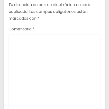
t
Tu dirección de correo electrónico no será
publicada.
Los campos obligatorios están
r
marcados con
*
a
Comentario
*
d
a
s