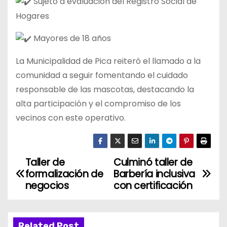
Sujeto a evaluación del Registro Social de
Hogares
Mayores de 18 años
La Municipalidad de Pica reiteró el llamado a la
comunidad a seguir fomentando el cuidado
responsable de las mascotas, destacando la
alta participación y el compromiso de los
vecinos con este operativo.
Taller de
Culminó taller de
N
formalización de
Barbería inclusiva
a
negocios
con certificación
v
Related Post