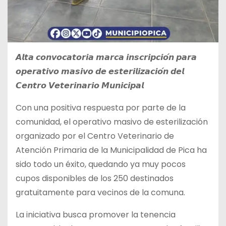
𝘼𝙡𝙩𝙖 𝙘𝙤𝙣𝙫𝙤𝙘𝙖𝙩𝙤𝙧𝙞𝙖 𝙢𝙖𝙧𝙘𝙖 𝙞𝙣𝙨𝙘𝙧𝙞𝙥𝙘𝙞𝙤́𝙣 𝙥𝙖𝙧𝙖
𝙤𝙥𝙚𝙧𝙖𝙩𝙞𝙫𝙤 𝙢𝙖𝙨𝙞𝙫𝙤 𝙙𝙚 𝙚𝙨𝙩𝙚𝙧𝙞𝙡𝙞𝙯𝙖𝙘𝙞𝙤́𝙣 𝙙𝙚𝙡
𝘾𝙚𝙣𝙩𝙧𝙤 𝙑𝙚𝙩𝙚𝙧𝙞𝙣𝙖𝙧𝙞𝙤 𝙈𝙪𝙣𝙞𝙘𝙞𝙥𝙖𝙡
Con una positiva respuesta por parte de la
comunidad, el operativo masivo de esterilización
organizado por el Centro Veterinario de
Atención Primaria de la Municipalidad de Pica ha
sido todo un éxito, quedando ya muy pocos
cupos disponibles de los 250 destinados
gratuitamente para vecinos de la comuna.
La iniciativa busca promover la tenencia