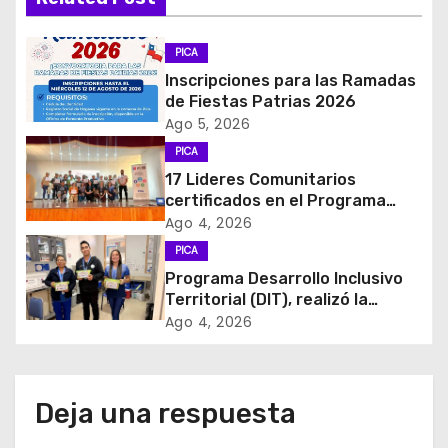
e
g
PICA
Inscripciones para las Ramadas
a
de Fiestas Patrias 2026
c
Ago 5, 2026
PICA
i
17 Lideres Comunitarios
certificados en el Programa
ó
MÁS AMA
Ago 4, 2026
n
PICA
Programa Desarrollo Inclusivo
d
Territorial (DIT), realizó la
entrega de Cajas de Regulación
Ago 4, 2026
e
en dependencias de DIDECO y
del CESFAM Dr. Juan Marqués
e
Vismara.
Deja una respuesta
n