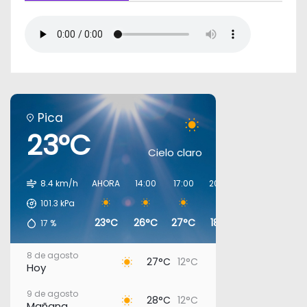
Pica
23°C
Cielo claro
8.4 km/h
AHORA
14:00
17:00
20:00
23:00
02:00
101.3
kPa
23°C
26°C
27°C
18°C
16°C
14°C
17
%
8 de agosto
27°C
12°C
Hoy
9 de agosto
28°C
12°C
Mañana