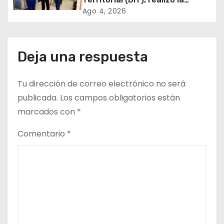
entrega de Cajas de Regulación
Ago 4, 2026
e
en dependencias de DIDECO y
del CESFAM Dr. Juan Marqués
n
Vismara.
Deja una respuesta
t
r
Tu dirección de correo electrónico no será
publicada.
Los campos obligatorios están
a
marcados con
*
d
Comentario
*
a
s