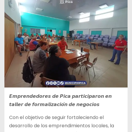
𝙀𝙢𝙥𝙧𝙚𝙣𝙙𝙚𝙙𝙤𝙧𝙚𝙨 𝙙𝙚 𝙋𝙞𝙘𝙖 𝙥𝙖𝙧𝙩𝙞𝙘𝙞𝙥𝙖𝙧𝙤𝙣 𝙚𝙣
𝙩𝙖𝙡𝙡𝙚𝙧 𝙙𝙚 𝙛𝙤𝙧𝙢𝙖𝙡𝙞𝙯𝙖𝙘𝙞𝙤́𝙣 𝙙𝙚 𝙣𝙚𝙜𝙤𝙘𝙞𝙤𝙨
Con el objetivo de seguir fortaleciendo el
desarrollo de los emprendimientos locales, la