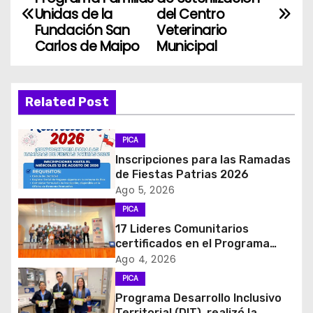
a
Unidas de la
del Centro
Fundación San
Veterinario
v
Carlos de Maipo
Municipal
e
g
Related Post
a
PICA
c
Inscripciones para las Ramadas
de Fiestas Patrias 2026
i
Ago 5, 2026
PICA
ó
17 Lideres Comunitarios
certificados en el Programa
n
MÁS AMA
Ago 4, 2026
d
PICA
Programa Desarrollo Inclusivo
e
Territorial (DIT), realizó la