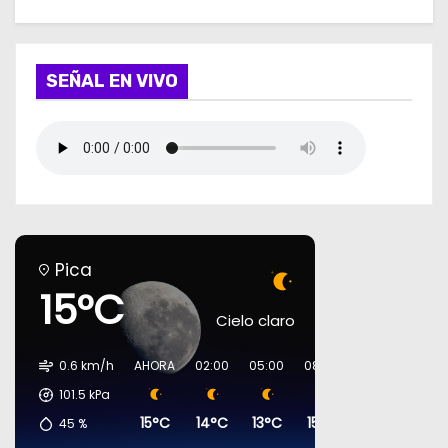
SEÑAL EN VIVO
Pica
15°C
Cielo claro
0.6 km/h
AHORA
02:00
05:00
08:00
11:00
14:00
101.5
kPa
15°C
14°C
13°C
15°C
23°C
26°C
45
%