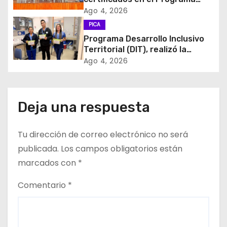
d
MÁS AMA
Ago 4, 2026
e
PICA
Programa Desarrollo Inclusivo
e
Territorial (DIT), realizó la
entrega de Cajas de Regulación
Ago 4, 2026
n
en dependencias de DIDECO y
del CESFAM Dr. Juan Marqués
t
Vismara.
Deja una respuesta
r
a
Tu dirección de correo electrónico no será
d
publicada.
Los campos obligatorios están
marcados con
*
a
Comentario
*
s