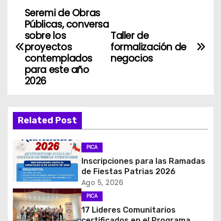
Seremi de Obras
N
Públicas, conversa
a
sobre los
Taller de
proyectos
formalización de
v
contemplados
negocios
para este año
e
2026
g
a
Related Post
c
PICA
i
Inscripciones para las Ramadas
de Fiestas Patrias 2026
ó
Ago 5, 2026
PICA
n
17 Lideres Comunitarios
certificados en el Programa