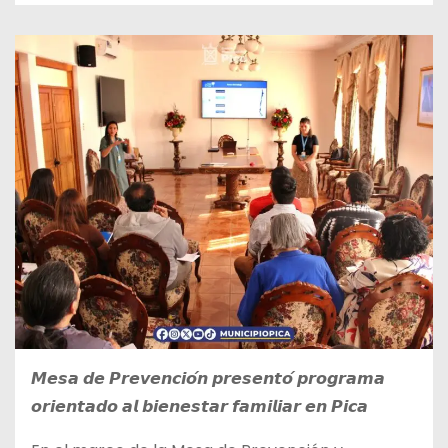
𝙈𝙚𝙨𝙖 𝙙𝙚 𝙋𝙧𝙚𝙫𝙚𝙣𝙘𝙞𝙤́𝙣 𝙥𝙧𝙚𝙨𝙚𝙣𝙩𝙤́ 𝙥𝙧𝙤𝙜𝙧𝙖𝙢𝙖
𝙤𝙧𝙞𝙚𝙣𝙩𝙖𝙙𝙤 𝙖𝙡 𝙗𝙞𝙚𝙣𝙚𝙨𝙩𝙖𝙧 𝙛𝙖𝙢𝙞𝙡𝙞𝙖𝙧 𝙚𝙣 𝙋𝙞𝙘𝙖