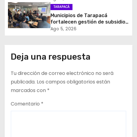
e
y el empleo en Tarapacá
TARAPACÁ
Municipios de Tarapacá
e
fortalecen gestión de subsidios
de agua potable en jornada
Ago 5, 2026
n
regional organizada por Aguas
del Altiplano y ANDESS
t
Deja una respuesta
r
a
Tu dirección de correo electrónico no será
d
publicada.
Los campos obligatorios están
marcados con
*
a
Comentario
*
s