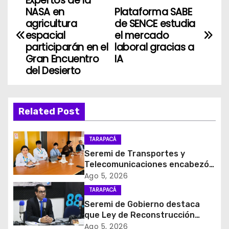
Expertos de la
N
NASA en
Plataforma SABE
a
agricultura
de SENCE estudia
espacial
el mercado
v
participarán en el
laboral gracias a
Gran Encuentro
IA
e
del Desierto
g
a
Related Post
c
TARAPACÁ
i
Seremi de Transportes y
Telecomunicaciones encabezó
ó
primera mesa de coordinación
Ago 5, 2026
para el retiro de cables en
TARAPACÁ
n
desuso en Iquique
Seremi de Gobierno destaca
d
que Ley de Reconstrucción
Nacional impulsará la inversión
Ago 5, 2026