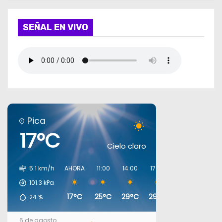
SEÑAL EN VIVO
Pica
17°C
Cielo claro
5.1 km/h
AHORA
11:00
14:00
17:00
20:00
23:00
101.3
kPa
17°C
25°C
29°C
29°C
19°C
17°C
24
%
6 de agosto