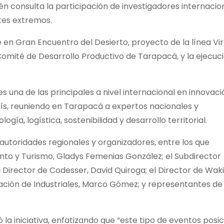
én consulta la participación de investigadores internacio
ntes extremos.
que en Gran Encuentro del Desierto, proyecto de la línea Vir
 Comité de Desarrollo Productivo de Tarapacá, y la ejecuc
 una de las principales a nivel internacional en innovaci
aís, reuniendo en Tarapacá a expertos nacionales y
ogía, logística, sostenibilidad y desarrollo territorial.
utoridades regionales y organizadores, entre los que
to y Turismo, Gladys Femenias González; el Subdirector
el Director de Codesser, David Quiroga; el Director de Waki
ciación de Industriales, Marco Gómez; y representantes de 
la iniciativa, enfatizando que “este tipo de eventos posi