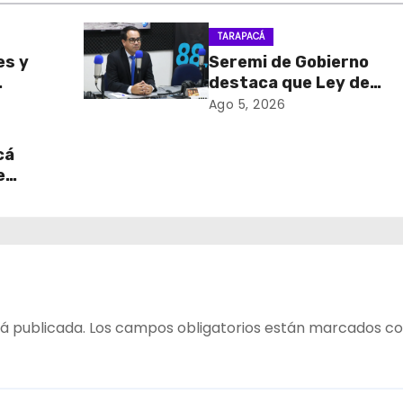
TARAPACÁ
es y
Seremi de Gobierno
destaca que Ley de
sa de
Reconstrucción Nacion
Ago 5, 2026
retiro
impulsará la inversión y
en
empleo en Tarapacá
cá
e
table
 del
á publicada.
Los campos obligatorios están marcados c