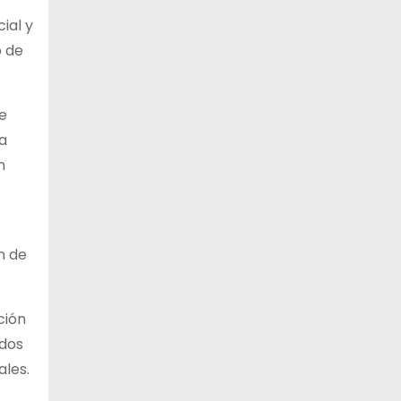
ial y
o de
de
ra
n
n de
ción
ados
ales.