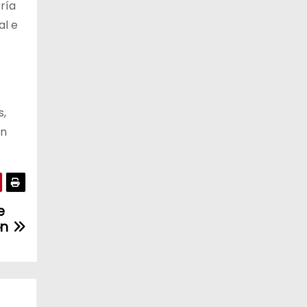
ría
al e
s,
on
e
ón