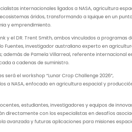
alistas internacionales ligados a NASA, agricultura espac
 ecosistemas áridos, transformando a Iquique en un punt
emia y emprendimiento.
 Link y el DR. Trent Smith, ambos vinculados a programas 
edo Fuentes, investigador australiano experto en agricultu
s; además de Pamela Villarreal, referente internacional e
plicada a cadenas de suministro.
tes será el workshop “Lunar Crop Challenge 2026”,
ados a NASA, enfocado en agricultura espacial y producció
ocentes, estudiantes, investigadores y equipos de innova
án directamente con los especialistas en desafíos asoci
cola avanzada y futuras aplicaciones para misiones espaci