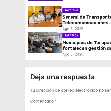
g
TARAPACÁ
Seremi de Transport
a
Telecomunicaciones
c
encabezó primera me
Ago 5, 2026
coordinación para el 
TARAPACÁ
i
de cables en desuso 
Municipios de Tarapa
Iquique
fortalecen gestión d
ó
subsidios de agua po
Ago 5, 2026
n
en jornada regional
organizada por Aguas
d
Altiplano y ANDESS
Deja una respuesta
e
Tu dirección de correo electrónico no ser
e
n
Comentario
*