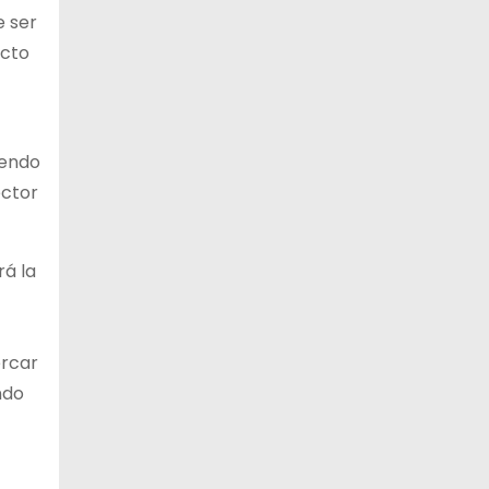
e ser
acto
iendo
ector
rá la
ercar
ndo