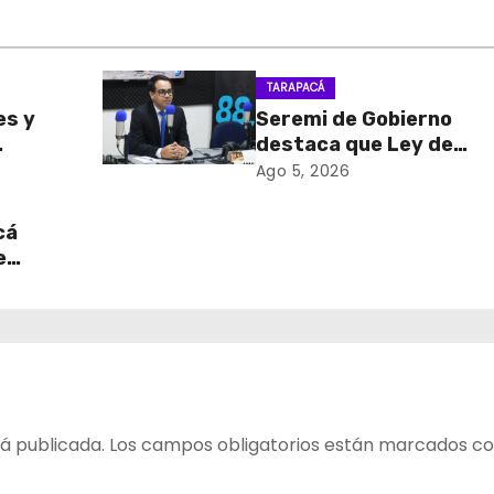
TARAPACÁ
es y
Seremi de Gobierno
destaca que Ley de
sa de
Reconstrucción Nacion
Ago 5, 2026
retiro
impulsará la inversión y
en
empleo en Tarapacá
cá
e
table
 del
á publicada.
Los campos obligatorios están marcados c