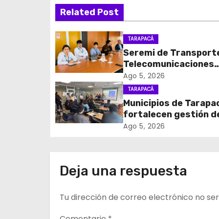
Related Post
e
g
TARAPACÁ
Seremi de Transport
a
Telecomunicaciones
c
encabezó primera me
Ago 5, 2026
coordinación para el 
TARAPACÁ
i
de cables en desuso 
Municipios de Tarapa
Iquique
fortalecen gestión d
ó
subsidios de agua po
Ago 5, 2026
n
en jornada regional
organizada por Aguas
d
Altiplano y ANDESS
Deja una respuesta
e
Tu dirección de correo electrónico no ser
e
Comentario
*