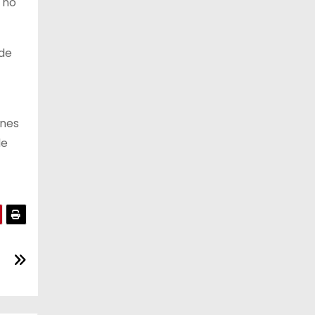
 no
 de
ones
de