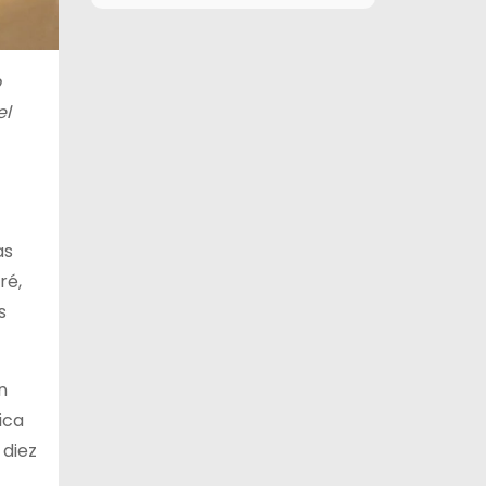
10 de agosto
26°C
17°C
Lunes
o
11 de agosto
28°C
16°C
Martes
el
12 de agosto
29°C
16°C
Miércoles
13 de agosto
28°C
18°C
Jueves
as
ré,
s
n
ica
 diez