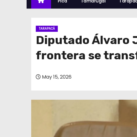
Pica
Tamarugal
Tarapa
TARAPACÁ
Diputado Álvaro J
frontera se trans
May 15, 2026