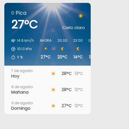
Pica
27°C
Cielo claro
14.6 km/h
AHORA
20:00
23:00
02:00
05:00
08:0
101.0
kPa
27°C
20°C
14°C
13°C
12°C
15°
11
%
7 de agosto
28°C
13°C
Hoy
8 de agosto
28°C
12°C
Mañana
9 de agosto
27°C
12°C
Domingo
10 de agosto
26°C
17°C
Lunes