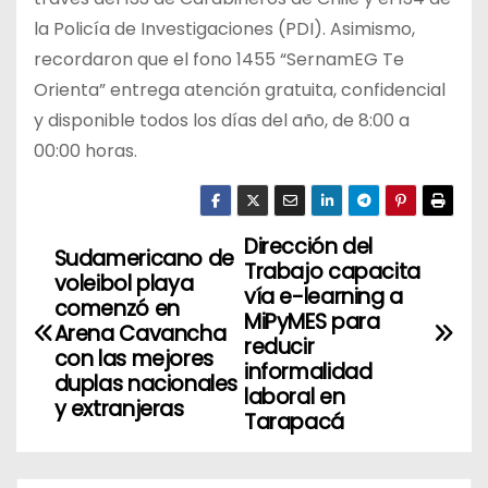
la Policía de Investigaciones (PDI). Asimismo,
recordaron que el fono 1455 “SernamEG Te
Orienta” entrega atención gratuita, confidencial
y disponible todos los días del año, de 8:00 a
00:00 horas.
Dirección del
N
Sudamericano de
Trabajo capacita
voleibol playa
a
vía e-learning a
comenzó en
MiPyMES para
Arena Cavancha
v
reducir
con las mejores
informalidad
duplas nacionales
e
laboral en
y extranjeras
Tarapacá
g
a