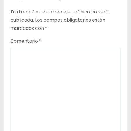
a
Tu dirección de correo electrónico no será
d
publicada.
Los campos obligatorios están
a
marcados con
*
s
Comentario
*