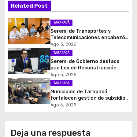
Related Post
c
i
TARAPACÁ
Seremi de Transportes y
ó
Telecomunicaciones encabezó
primera mesa de coordinación
Ago 5, 2026
n
para el retiro de cables en
TARAPACÁ
desuso en Iquique
d
Seremi de Gobierno destaca
que Ley de Reconstrucción
e
Nacional impulsará la inversión
Ago 5, 2026
y el empleo en Tarapacá
TARAPACÁ
e
Municipios de Tarapacá
fortalecen gestión de subsidios
n
de agua potable en jornada
Ago 5, 2026
regional organizada por Aguas
t
del Altiplano y ANDESS
r
Deja una respuesta