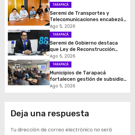
TARAPACÁ
ó
Seremi de Transportes y
Telecomunicaciones encabezó
n
primera mesa de coordinación
Ago 5, 2026
para el retiro de cables en
d
TARAPACÁ
desuso en Iquique
Seremi de Gobierno destaca
e
que Ley de Reconstrucción
Nacional impulsará la inversión
Ago 5, 2026
e
y el empleo en Tarapacá
TARAPACÁ
Municipios de Tarapacá
n
fortalecen gestión de subsidios
de agua potable en jornada
t
Ago 5, 2026
regional organizada por Aguas
del Altiplano y ANDESS
r
a
Deja una respuesta
d
Tu dirección de correo electrónico no será